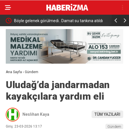
di
Böyle gelenek görülmedi.. Damat su tankına atıldı
Denizde Ay
Kiralama T
Ana Sayfa
›
Gündem
Uludağ’da jandarmadan
kayakçılara yardım eli
Neslihan Kaya
TÜM YAZILARI
Giriş: 23-03-2026 13:17
Gündem