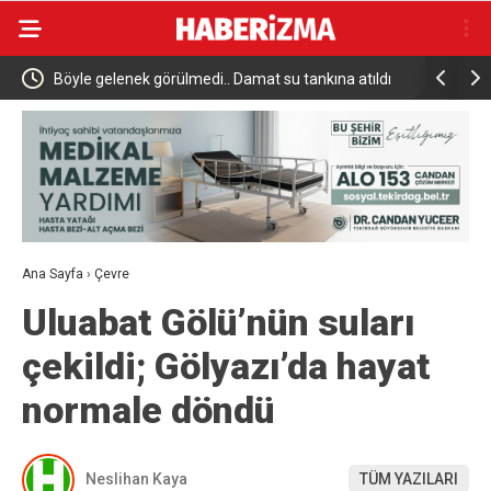
rı
Böyle gelenek görülmedi.. Damat su tankına atıldı
Denizde Ay
Kiralama T
Ana Sayfa
›
Çevre
Uluabat Gölü’nün suları
çekildi; Gölyazı’da hayat
normale döndü
Neslihan Kaya
TÜM YAZILARI