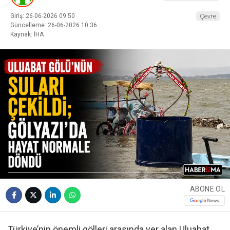
Giriş: 26-06-2026 09:50
Çevre
Güncelleme: 26-06-2026 10:36
Kaynak: İHA
ABONE OL
Türkiye’nin önemli gölleri arasında yer alan Uluabat