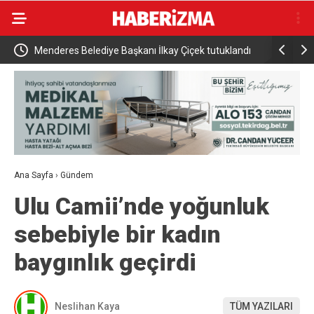
andı
Bursa’da tarlalık alanı ateşe veren şüpheli yakalandı
ABD, UFO’l
yayınladı
Ana Sayfa
›
Gündem
Ulu Camii’nde yoğunluk
sebebiyle bir kadın
baygınlık geçirdi
Neslihan Kaya
TÜM YAZILARI