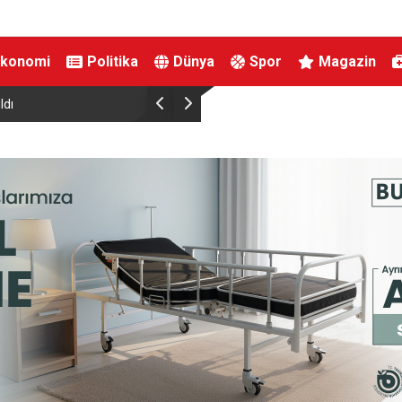
Ekonomi
Politika
Dünya
Spor
Magazin
ldı
İran: “ABD ile müzakere yürütmüyoruz sadece a
mesaj alışverişinde bulunuyoruz”