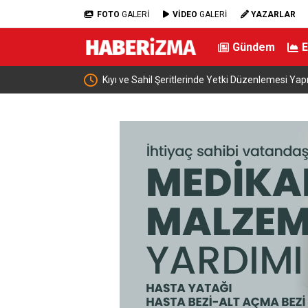
FOTO
GALERİ
VİDEO
GALERİ
YAZARLAR
Gündem
r yaptı
Kıyı ve Sahil Şeritlerinde Yetki Düzenlemesi Yapı