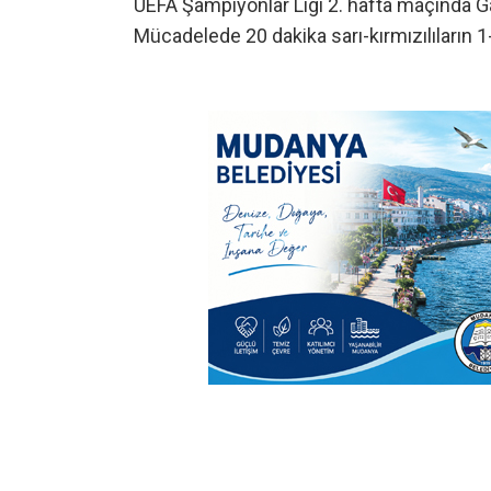
UEFA Şampiyonlar Ligi 2. hafta maçında Gal
Mücadelede 20 dakika sarı-kırmızılıların 1-0