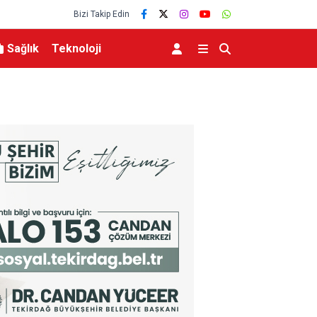
Bizi Takip Edin
Sağlık
Teknoloji
racılar üzerinden
Kestel’de yollar yenilenip genişletiliyor