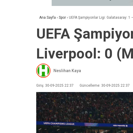
Ana Sayfa
›
Spor
›
UEFA Şampiyonlar Ligi: Galatasaray: 1 
UEFA Şampiyonl
Liverpool: 0 (
Neslihan Kaya
Giriş: 30-09-2025 22:37
Güncelleme: 30-09-2025 22:37