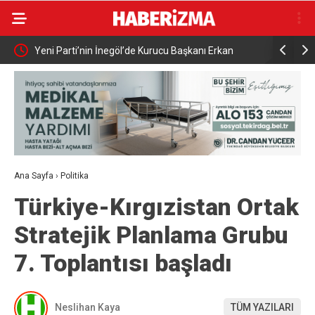
Gücü İş
Yeni Parti’nin İnegöl’de Kurucu Başkanı Erkan
Elektrikli 
Dönmez Oldu.
yaralandı
Ana Sayfa
›
Politika
Türkiye-Kırgızistan Ortak
Stratejik Planlama Grubu
7. Toplantısı başladı
Neslihan Kaya
TÜM YAZILARI