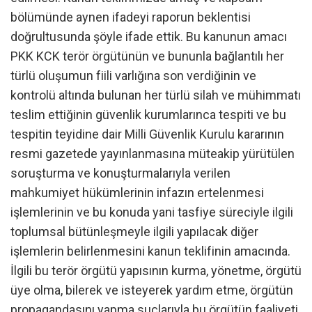
bölümünde aynen ifadeyi raporun beklentisi
doğrultusunda şöyle ifade ettik. Bu kanunun amacı
PKK KCK terör örgütünün ve bununla bağlantılı her
türlü oluşumun fiili varlığına son verdiğinin ve
kontrolü altında bulunan her türlü silah ve mühimmatı
teslim ettiğinin güvenlik kurumlarınca tespiti ve bu
tespitin teyidine dair Milli Güvenlik Kurulu kararının
resmi gazetede yayınlanmasına müteakip yürütülen
soruşturma ve konuşturmalarıyla verilen
mahkumiyet hükümlerinin infazın ertelenmesi
işlemlerinin ve bu konuda yani tasfiye süreciyle ilgili
toplumsal bütünleşmeyle ilgili yapılacak diğer
işlemlerin belirlenmesini kanun teklifinin amacında.
İlgili bu terör örgütü yapısının kurma, yönetme, örgütü
üye olma, bilerek ve isteyerek yardım etme, örgütün
propagandasını yapma suçlarıyla bu örgütün faaliyeti