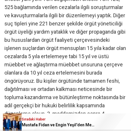
525 bağlamında verilen cezalarla ilgili soruşturmalar
ve kavuşturmalarla ilgili bir düzenlemeyi yaptık. Diğer
suç tipleri yine 221 benzer şekilde örgüt yöneticiliği
örgüt üyeliği yardım yataklık ve diğer propaganda gibi
bu hususlardan örgüt faaliyeti çerçevesindeki
işlenen suçlardan örgüt mensupları 15 yıla kadar olan
cezalarda 5 yıla ertelemeye tabi 15 yıl ve üstü
müebbet ve ağlaştırma müebbet unsuruna çerçeve
olanlara da 10 yıl ceza ertelemesini burada
öngörüyoruz. Bu kişiler örgütünde tamamen feshi,
dağıtılması ve ortadan kalkması neticesinde bir
topluma kazandırma ve bütünleştirme noktasında bir
adil gerçekçi bir hukuki belirlilik kapsamında
düzenleme olsun. 3. maddemizden sonra 4.
Sıradaki Haber
maddemiz koruma tedbirleri ve kanun yolu
Mustafa Fidan ve Engin Yeşil’den Mehmet Mehdi Eker’e Ziyaret
incelemesinde bulunan dosyalar hali hazırda