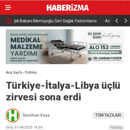
arını
Adalet Bakanı Gürlek, Uğur Mumcu’nun ailesiyle
Ticaret 
görüştü
Dünyasıy
Ana Sayfa
›
Politika
Türkiye-İtalya-Libya üçlü
zirvesi sona erdi
Neslihan Kaya
TÜM YAZILARI
Giriş: 01-08-2025 18:34
Politika