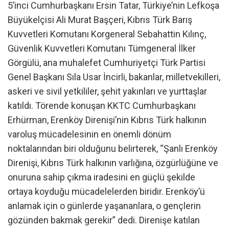
5’inci Cumhurbaşkanı Ersin Tatar, Türkiye’nin Lefkoşa
Büyükelçisi Ali Murat Başçeri, Kıbrıs Türk Barış
Kuvvetleri Komutanı Korgeneral Sebahattin Kılınç,
Güvenlik Kuvvetleri Komutanı Tümgeneral İlker
Görgülü, ana muhalefet Cumhuriyetçi Türk Partisi
Genel Başkanı Sıla Usar İncirli, bakanlar, milletvekilleri,
askeri ve sivil yetkililer, şehit yakınları ve yurttaşlar
katıldı. Törende konuşan KKTC Cumhurbaşkanı
Erhürman, Erenköy Direnişi’nin Kıbrıs Türk halkının
varoluş mücadelesinin en önemli dönüm
noktalarından biri olduğunu belirterek, “Şanlı Erenköy
Direnişi, Kıbrıs Türk halkının varlığına, özgürlüğüne ve
onuruna sahip çıkma iradesini en güçlü şekilde
ortaya koyduğu mücadelelerden biridir. Erenköy’ü
anlamak için o günlerde yaşananlara, o gençlerin
gözünden bakmak gerekir” dedi. Direnişe katılan