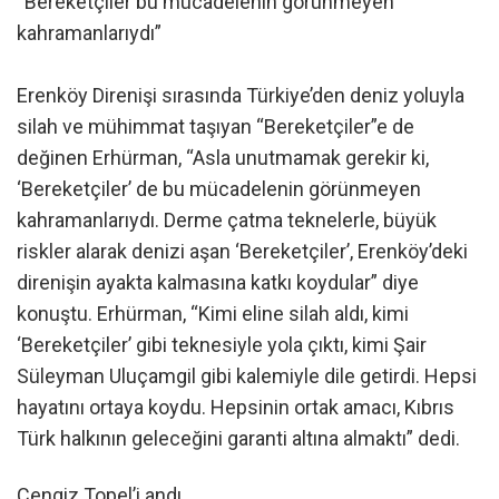
“Bereketçiler bu mücadelenin görünmeyen
kahramanlarıydı”
Erenköy Direnişi sırasında Türkiye’den deniz yoluyla
silah ve mühimmat taşıyan “Bereketçiler”e de
değinen Erhürman, “Asla unutmamak gerekir ki,
‘Bereketçiler’ de bu mücadelenin görünmeyen
kahramanlarıydı. Derme çatma teknelerle, büyük
riskler alarak denizi aşan ‘Bereketçiler’, Erenköy’deki
direnişin ayakta kalmasına katkı koydular” diye
konuştu. Erhürman, “Kimi eline silah aldı, kimi
‘Bereketçiler’ gibi teknesiyle yola çıktı, kimi Şair
Süleyman Uluçamgil gibi kalemiyle dile getirdi. Hepsi
hayatını ortaya koydu. Hepsinin ortak amacı, Kıbrıs
Türk halkının geleceğini garanti altına almaktı” dedi.
Cengiz Topel’i andı