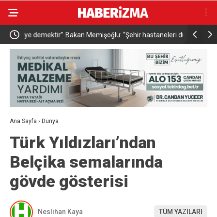
emektir”
Bakan Memişoğlu: “Şehir hastaneleri dünyanın en
İçişleri Ba
üst seviye sağlık hizmet binalarıdır”
bu yılın i
Ana Sayfa
›
Dünya
Türk Yıldızları’ndan
Belçika semalarında
gövde gösterisi
Neslihan Kaya
TÜM YAZILARI