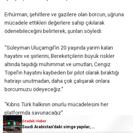
Erhürman, şehitlere ve gazilere olan borcun, uğruna
mücadele ettikleri değerlere sahip çıkılarak
ödenebileceğini belirterek, şunları söyledi:
“Süleyman Uluçamgil’in 20 yaşında yarım kalan
hayatını ve şiirlerini, Bereketçilerin büyük riskler
altında taşıdığı mühimmat ve umutları, Cengiz
Topel’in hayatını kaybeden bir pilot olarak bıraktığı
hatırayı unutmadan, daha çok çalışarak onlara
borcumuzu ödeyeceğiz.”
“Kıbrıs Türk halkının onurlu mücadelesini her
platformda savunacağız”
Sıradaki Haber
Suudi Arabistan’daki simge yapılar, Türkiye, Pakistan ve Suudi Arabistan bayraklarıyla ışıklandırıldı
Kıbrıs Türk halkının mücadelesini her platformda