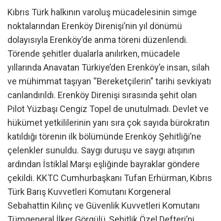
Kıbrıs Türk halkının varoluş mücadelesinin simge
noktalarından Erenköy Direnişi’nin yıl dönümü
dolayısıyla Erenköy’de anma töreni düzenlendi.
Törende şehitler dualarla anılırken, mücadele
yıllarında Anavatan Türkiye’den Erenköy’e insan, silah
ve mühimmat taşıyan “Bereketçilerin” tarihi sevkiyatı
canlandırıldı. Erenköy Direnişi sırasında şehit olan
Pilot Yüzbaşı Cengiz Topel de unutulmadı. Devlet ve
hükümet yetkililerinin yanı sıra çok sayıda bürokratın
katıldığı törenin ilk bölümünde Erenköy Şehitliği’ne
çelenkler sunuldu. Saygı duruşu ve saygı atışının
ardından İstiklal Marşı eşliğinde bayraklar göndere
çekildi. KKTC Cumhurbaşkanı Tufan Erhürman, Kıbrıs
Türk Barış Kuvvetleri Komutanı Korgeneral
Sebahattin Kılınç ve Güvenlik Kuvvetleri Komutanı
Tümgeneral İlker Görgülü, Şehitlik Özel Defteri’ni