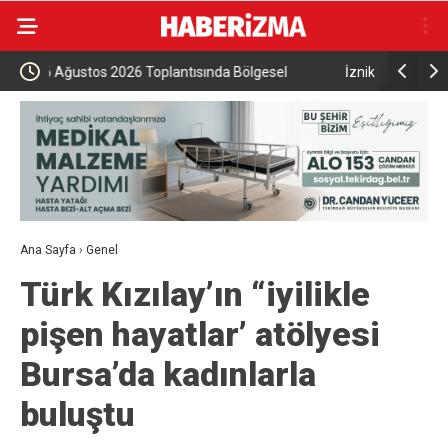
İznik Gölü’ne düşen genç hayatını kaybetti,
Aile ve So
gözyaşlarıyla toprağa verildi
Ana Sayfa
›
Genel
Türk Kızılay’ın “iyilikle
pişen hayatlar’ atölyesi
Bursa’da kadınlarla
buluştu