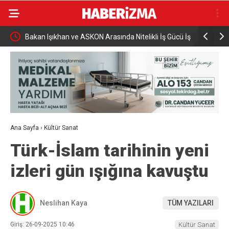
 sürücü
Bakan Işıkhan ve ASKON Arasında Nitelikli İş Gücü İş
Yeni Parti
Birliği
Dönmez O
Ana Sayfa
›
Kültür Sanat
Türk-İslam tarihinin yeni
izleri gün ışığına kavuştu
Neslihan Kaya
TÜM YAZILARI
Giriş: 26-09-2025 10:46
Kültür Sanat