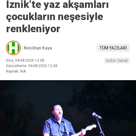
İznik’te yaz akşamları
çocukların neşesiyle
renkleniyor
Neslihan Kaya
TÜM YAZILARI
Giriş: 04-08-2026 12:08
Kültür Sanat
Güncelleme: 04-08-2026 12:08
Kaynak: İHA