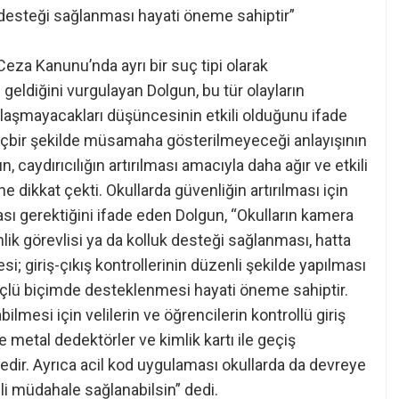
k desteği sağlanması hayati öneme sahiptir”
Ceza Kanunu’nda ayrı bir suç tipi olarak
geldiğini vurgulayan Dolgun, bu tür olayların
rşılaşmayacakları düşüncesinin etkili olduğunu ifade
e hiçbir şekilde müsamaha gösterilmeyeceği anlayışının
 caydırıcılığın artırılması amacıyla daha ağır ve etkili
 dikkat çekti. Okullarda güvenliğin artırılması için
 gerektiğini ifade eden Dolgun, “Okulların kamera
lik görevlisi ya da kolluk desteği sağlanması, hatta
i; giriş-çıkış kontrollerinin düzenli şekilde yapılması
çlü biçimde desteklenmesi hayati öneme sahiptir.
abilmesi için velilerin ve öğrencilerin kontrollü giriş
e metal dedektörler ve kimlik kartı ile geçiş
dir. Ayrıca acil kod uygulaması okullarda da devreye
kili müdahale sağlanabilsin” dedi.