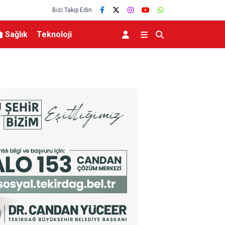
Bizi Takip Edin
Sağlık
Teknoloji
 İş Birliği
Yeni Parti’nin İnegöl’de Kurucu Başkanı Erkan