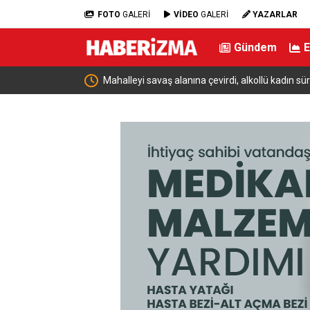
FOTO
GALERİ
VİDEO
GALERİ
YAZARLAR
Gündem
Mahalleyi savaş alanına çevirdi, alkollü kadın sür
unuttu