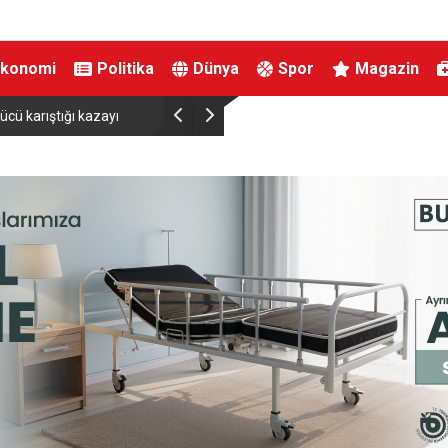
Ekonomi
Politika
Dünya
Spor
Magazin
ücü karıştığı kazayı
Bakan Işıkhan ve ASKON Arasında Nitelikli İş Gücü