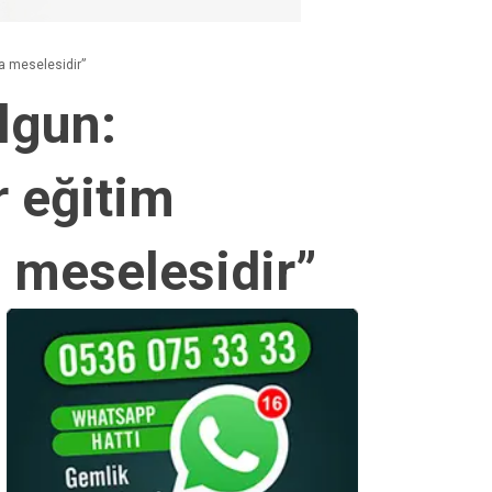
ka meselesidir”
lgun:
r eğitim
a meselesidir”