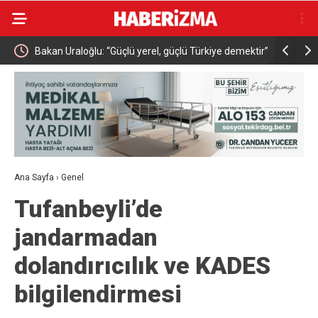
el, güçlü Türkiye demektir”
Bakan Memişoğlu: “Şehir hastaneleri dünya
üst seviye sağlık hizmet binalarıdır”
Ana Sayfa
›
Genel
Tufanbeyli’de
jandarmadan
dolandırıcılık ve KADES
bilgilendirmesi