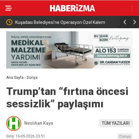
Kuşadası Belediyesi’ne Operasyon Özel Kalem
Orijinal i
Müdürü ve Eski Başkan Yardımcısı Dâhil 15 Gözaltı
Sona Erdi
Ana Sayfa
›
Dünya
Trump’tan “fırtına öncesi
sessizlik” paylaşımı
Neslihan Kaya
TÜM YAZILARI
Giriş: 16-05-2026 23:51
Dünya