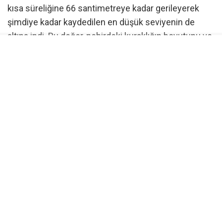
kısa süreliğine 66 santimetreye kadar gerileyerek
şimdiye kadar kaydedilen en düşük seviyenin de
altına indi. Bu değer, nehirdeki kuraklığın boyutunu ve
su seviyesindeki hızlı değişime işaret ederken,
uzmanlar yağışların yetersiz kalması halinde
önümüzdeki günlerde yeni rekor düşük seviyelerin
görülebileceği uyarısında bulunuyor.
Gemi seferleri olumsuz etkileniyor
Düşük su seviyesi özellikle nehirde seyreden yük
gemilerini olumsuz etkiliyor. Nehirde sefer yapan yük
gemileri, karaya oturma riskini azaltabilmek için
normal taşıma kapasitelerinin yalnızca yüzde 25 ila
40’ı kadar yük alabiliyor. Bu nedenle aynı miktardaki
yükün taşınabilmesi için daha fazla gemi seferi