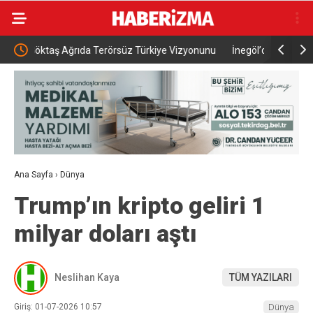
izyonunu
İnegöl’de 145 yıllık miras, beşinci kuşağa ulaştı
İzmir 
göçme
Ana Sayfa
›
Dünya
Trump’ın kripto geliri 1
milyar doları aştı
Neslihan Kaya
TÜM YAZILARI
Giriş: 01-07-2026 10:57
Dünya