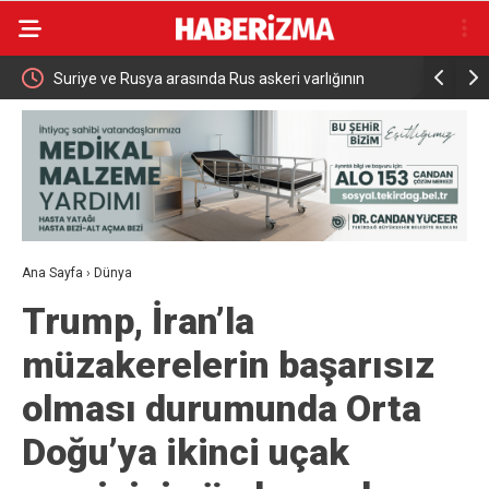
ızlı
Suriye ve Rusya arasında Rus askeri varlığının
Yeniköy Sa
yeniden yapılandırılmasına ilişkin mutabakat zaptı
aşkın kişi
imzalandı
Ana Sayfa
›
Dünya
Trump, İran’la
müzakerelerin başarısız
olması durumunda Orta
Doğu’ya ikinci uçak