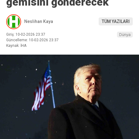
gemisini gönderecek
Neslihan Kaya
TÜM YAZILARI
Giriş: 10-02-2026 23:37
Dünya
Güncelleme: 10-02-2026 23:37
Kaynak: İHA