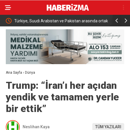
Türkiye, Suudi Arabistan ve Pakistan arasında ortak
Kıratlı: “Terörs
uz
savunma anlaşması imzalandı.
demektir”
Ana Sayfa
›
Dünya
Trump: “İran’ı her açıdan
yendik ve tamamen yerle
bir ettik”
Neslihan Kaya
TÜM YAZILARI