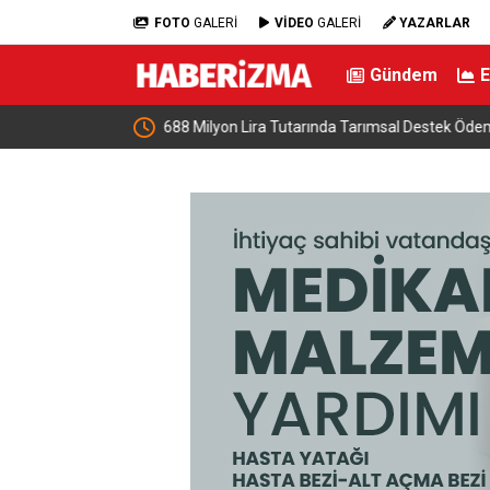
FOTO
GALERİ
VİDEO
GALERİ
YAZARLAR
Gündem
estek Ödemesi
DMM: “Mekke Ortak Savunma Anlaşması’nın NA
çeliştiği iddiaları tamamen gerçek dışı”