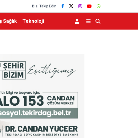
Bizi Takip Edin
Sağlık
Teknoloji
dı
Hazine ve Maliye Bakanı Şimşek, Mardin’de