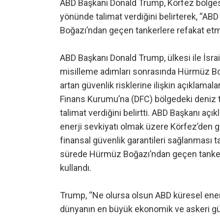
ABD Başkanı Donald Trump, Körfez bölgesi
yönünde talimat verdiğini belirterek, “A
Boğazı’ndan geçen tankerlere refakat etm
ABD Başkanı Donald Trump, ülkesi ile İsrail
misilleme adımları sonrasında Hürmüz Boğ
artan güvenlik risklerine ilişkin açıklama
Finans Kurumu’na (DFC) bölgedeki deniz 
talimat verdiğini belirtti. ABD Başkanı açı
enerji sevkiyatı olmak üzere Körfez’den ge
finansal güvenlik garantileri sağlanması 
sürede Hürmüz Boğazı’ndan geçen tankerle
kullandı.
Trump, “Ne olursa olsun ABD küresel enerj
dünyanın en büyük ekonomik ve askeri gücü