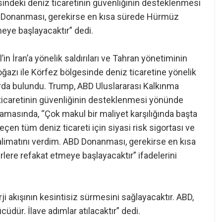
ndeki deniz ticaretinin güvenliğinin desteklenmesi
BD Donanması, gerekirse en kısa sürede Hürmüz
eye başlayacaktır” dedi.
’in İran’a yönelik saldırıları ve Tahran yönetiminin
azı ile Körfez bölgesinde deniz ticaretine yönelik
larda bulundu. Trump, ABD Uluslararası Kalkınma
ticaretinin güvenliğinin desteklenmesi yönünde
klamasında, “Çok makul bir maliyet karşılığında başta
çen tüm deniz ticareti için siyasi risk sigortası ve
talimatını verdim. ABD Donanması, gerekirse en kısa
re refakat etmeye başlayacaktır” ifadelerini
i akışının kesintisiz sürmesini sağlayacaktır. ABD,
dür. İlave adımlar atılacaktır” dedi.