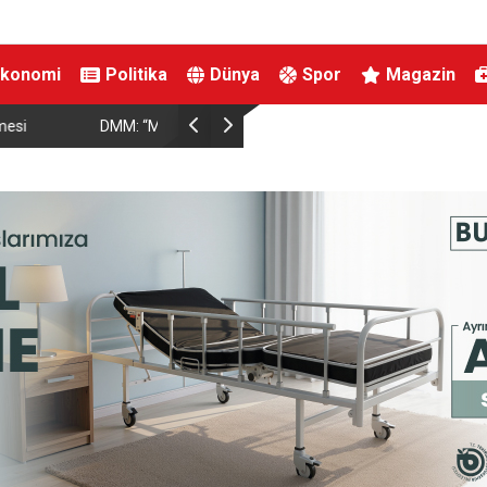
Ekonomi
Politika
Dünya
Spor
Magazin
TO’nun 5. maddesiyle
Hatayda Sosyal Konutların Teslim Tarihi Açıklan