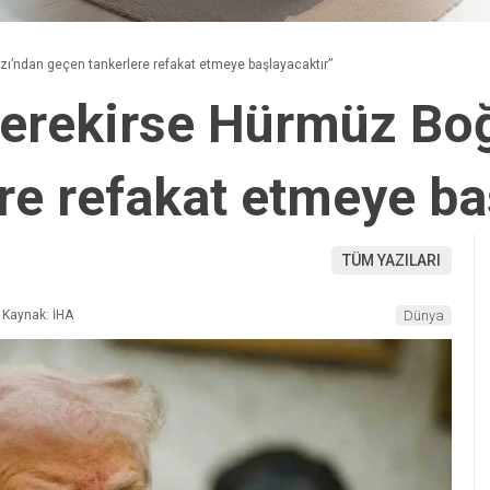
ı’ndan geçen tankerlere refakat etmeye başlayacaktır”
gerekirse Hürmüz Bo
re refakat etmeye ba
TÜM YAZILARI
Kaynak: İHA
Dünya