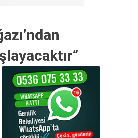
ğazı’ndan
şlayacaktır”