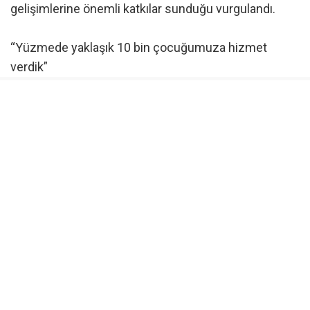
gelişimlerine önemli katkılar sunduğu vurgulandı.
“Yüzmede yaklaşık 10 bin çocuğumuza hizmet
verdik”
Törende konuşan Osmangazi Belediyespor Kulübü
Başkanı Fatih Karayılan, Osmangazi Belediyesi’nin
yılın 12 ayı boyunca spora yönelik spor okulları
düzenlediğini belirterek, yaz döneminde yüzme
branşına gösterilen yoğun ilgiden duyduğu
memnuniyeti dile getirdi.
Özellikle yüzme branşında bugüne kadar yaklaşık 10
bin çocuğa hizmet verildiğine işaret eden Başkan
Fatih Karayılan, “En değerli varlığımız çocuklarımızın
sağlıklı nesiller olarak yetişebilmesi için spor çok