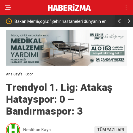
r hastaneleri dünyanın en
İçişleri Bakanı Çiftçi: “Yaklaşık 7 bin 500 
binalarıdır”
bu yılın ilk 7 yılında yakalamış durumdayız
Ana Sayfa
›
Spor
Trendyol 1. Lig: Atakaş
Hatayspor: 0 –
Bandırmaspor: 3
Neslihan Kaya
TÜM YAZILARI