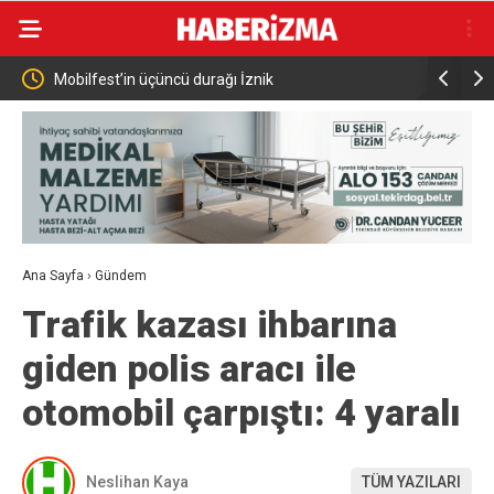
cü durağı İznik
AK Parti’den vefa programı
Ana Sayfa
›
Gündem
Trafik kazası ihbarına
giden polis aracı ile
otomobil çarpıştı: 4 yaralı
Neslihan Kaya
TÜM YAZILARI