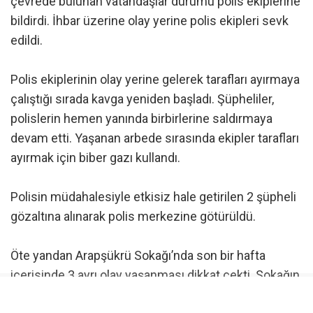
çevrede bulunan vatandaşlar durumu polis ekiplerine
bildirdi. İhbar üzerine olay yerine polis ekipleri sevk
edildi.
Polis ekiplerinin olay yerine gelerek tarafları ayırmaya
çalıştığı sırada kavga yeniden başladı. Şüpheliler,
polislerin hemen yanında birbirlerine saldırmaya
devam etti. Yaşanan arbede sırasında ekipler tarafları
ayırmak için biber gazı kullandı.
Polisin müdahalesiyle etkisiz hale getirilen 2 şüpheli
gözaltına alınarak polis merkezine götürüldü.
Öte yandan Arapşükrü Sokağı’nda son bir hafta
içerisinde 3 ayrı olay yaşanması dikkat çekti. Sokağın
kısa süre içerisinde art arda yaşanan olaylarla