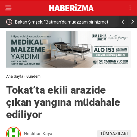
Bakan Şimşek: “Batman’da muazzam bir hizmet
Resul Din
fırtınası var”
vatandaşa
Ana Sayfa
›
Gündem
Tokat’ta ekili arazide
çıkan yangına müdahale
ediliyor
Neslihan Kaya
TÜM YAZILARI