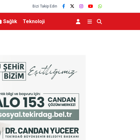
Bizi Takip Edin
Sağlık
Teknoloji
üvenlik Gündemi
İznik Gölü’ne düşen genç hayatını kaybetti, gözy