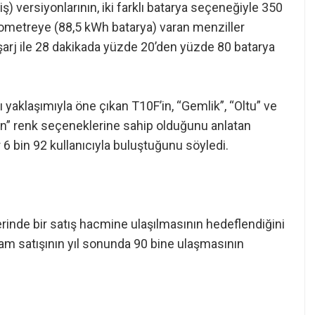
 versiyonlarının, iki farklı batarya seçeneğiyle 350
lometreye (88,5 kWh batarya) varan menziller
ı şarj ile 28 dakikada yüzde 20’den yüzde 80 batarya
klı yaklaşımıyla öne çıkan T10F’in, “Gemlik”, “Oltu” ve
rdin” renk seçeneklerine sahip olduğunu anlatan
 6 bin 92 kullanıcıyla buluştuğunu söyledi.
erinde bir satış hacmine ulaşılmasının hedeflendiğini
oplam satışının yıl sonunda 90 bine ulaşmasının