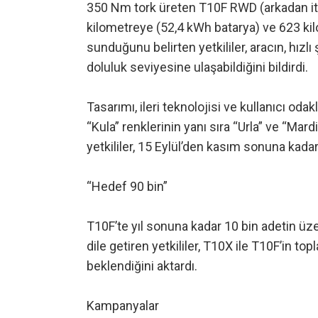
350 Nm tork üreten T10F RWD (arkadan itiş)
kilometreye (52,4 kWh batarya) ve 623 ki
sunduğunu belirten yetkililer, aracın, hızl
doluluk seviyesine ulaşabildiğini bildirdi.
Tasarımı, ileri teknolojisi ve kullanıcı oda
“Kula” renklerinin yanı sıra “Urla” ve “Ma
yetkililer, 15 Eylül’den kasım sonuna kadar
“Hedef 90 bin”
T10F’te yıl sonuna kadar 10 bin adetin üz
dile getiren yetkililer, T10X ile T10F’in t
beklendiğini aktardı.
Kampanyalar