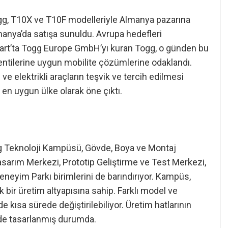
Togg, T10X ve T10F modelleriyle Almanya pazarına
Almanya’da satışa sunuldu. Avrupa hedefleri
gart’ta Togg Europe GmbH’yı kuran Togg, o günden bu
klentilerine uygun mobilite çözümlerine odaklandı.
 ve elektrikli araçların teşvik ve tercih edilmesi
en uygun ülke olarak öne çıktı.
gg Teknoloji Kampüsü, Gövde, Boya ve Montaj
 Tasarım Merkezi, Prototip Geliştirme ve Test Merkezi,
Deneyim Parkı birimlerini de barındırıyor. Kampüs,
bir üretim altyapısına sahip. Farklı model ve
kısa sürede değiştirilebiliyor. Üretim hatlarının
de tasarlanmış durumda.