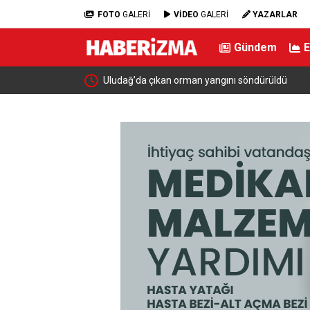
FOTO
GALERİ
VİDEO
GALERİ
YAZARLAR
Gündem
viyesinde tarihi düşüş
Uludağ’da çıkan orman yangını söndürüldü