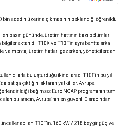
0 bin adedin üzerine çıkmasının beklendiği öğrenildi.
len basın gününde, üretim hattının bazı bölümleri
n bilgiler aktarıldı. T10X ve T10F’in aynı bantta arka
vde ve montaj üretim hatları gezerken, yöneticilerden
llanıcılarla buluşturduğu ikinci aracı T10F’in bu yıl
da satışa çıktığını aktaran yetkililer, Avrupa
eğerlendirildiği bağımsız Euro NCAP programının tüm
z alan bu aracın, Avrupa’nın en güvenli 3 aracından
 güncellenebilen T10F’in, 160 kW / 218 beygir güç ve