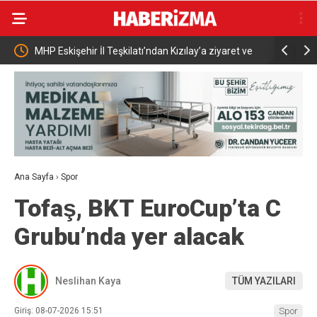
liaht
MHP Eskişehir İl Teşkilatı’ndan Kızılay’a ziyaret ve
Bakan Gürle
kan bağışı
Türkiye’de
kurumlar 
Ana Sayfa
›
Spor
Tofaş, BKT EuroCup’ta C
Grubu’nda yer alacak
Neslihan Kaya
TÜM YAZILARI
Giriş: 08-07-2026 15:51
Spor