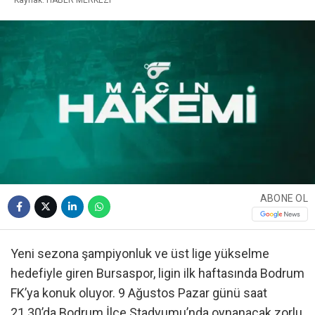
ABONE OL
Yeni sezona şampiyonluk ve üst lige yükselme
hedefiyle giren Bursaspor, ligin ilk haftasında Bodrum
FK’ya konuk oluyor. 9 Ağustos Pazar günü saat
21.30’da Bodrum İlçe Stadyumu’nda oynanacak zorlu