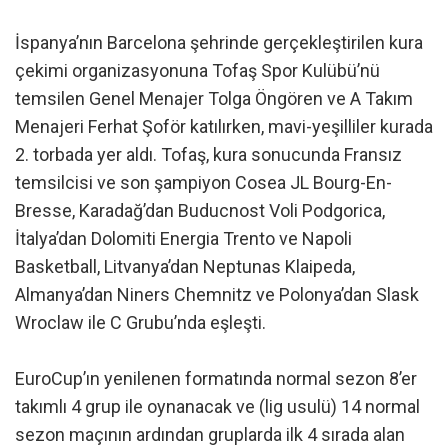
İspanya’nın Barcelona şehrinde gerçekleştirilen kura
çekimi organizasyonuna Tofaş Spor Kulübü’nü
temsilen Genel Menajer Tolga Öngören ve A Takım
Menajeri Ferhat Şoför katılırken, mavi-yeşilliler kurada
2. torbada yer aldı. Tofaş, kura sonucunda Fransız
temsilcisi ve son şampiyon Cosea JL Bourg-En-
Bresse, Karadağ’dan Buducnost Voli Podgorica,
İtalya’dan Dolomiti Energia Trento ve Napoli
Basketball, Litvanya’dan Neptunas Klaipeda,
Almanya’dan Niners Chemnitz ve Polonya’dan Slask
Wroclaw ile C Grubu’nda eşleşti.
EuroCup’ın yenilenen formatında normal sezon 8’er
takımlı 4 grup ile oynanacak ve (lig usulü) 14 normal
sezon maçının ardından gruplarda ilk 4 sırada alan