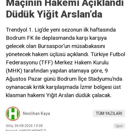
Maçının Hakemi Açıklandı
Düdük Yiğit Arslan’da
Trendyol 1. Lig’de yeni sezonun ilk haftasında
Bodrum FK ile deplasmanda karşı karşıya
gelecek olan Bursaspor’un müsabakasını
yönetecek hakem üçlüsü açıklandı. Türkiye Futbol
Federasyonu (TFF) Merkez Hakem Kurulu
(MHK) tarafından yapılan atamaya göre, 9
Ağustos Pazar günü Bodrum İlçe Stadyumu’nda
oynanacak kritik karşılaşmada İzmir bölgesi üst
klasman hakemi Yiğit Arslan düdük çalacak.
Neslihan Kaya
TÜM YAZILARI
Giriş: 06-08-2026 14:38
Spor
Kaynak: HABER MERKEZI