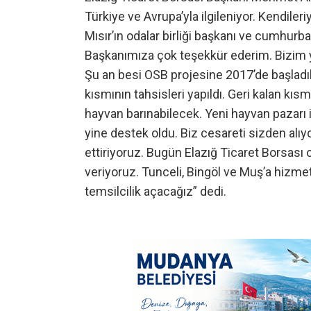
Türkiye ve Avrupa’yla ilgileniyor. Kendileri
Mısır’ın odalar birliği başkanı ve cumhurba
Başkanımıza çok teşekkür ederim. Bizim ya
Şu an besi OSB projesine 2017’de başladık
kısmının tahsisleri yapıldı. Geri kalan kıs
hayvan barınabilecek. Yeni hayvan pazarı i
yine destek oldu. Biz cesareti sizden alı
ettiriyoruz. Bugün Elazığ Ticaret Borsası
veriyoruz. Tunceli, Bingöl ve Muş’a hizmet 
temsilcilik açacağız” dedi.