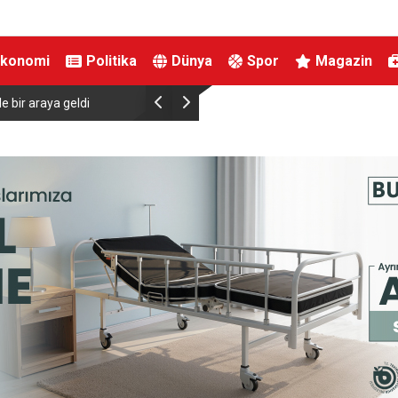
Ekonomi
Politika
Dünya
Spor
Magazin
e bir araya geldi
AK Parti Genel Başkanvekili Ala: “(Terörsüz Türk
Türkiye’nin gündeminden çıkarıp, Türkiye’yi pra
kurtaracağız”