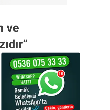
m ve
ıdır”