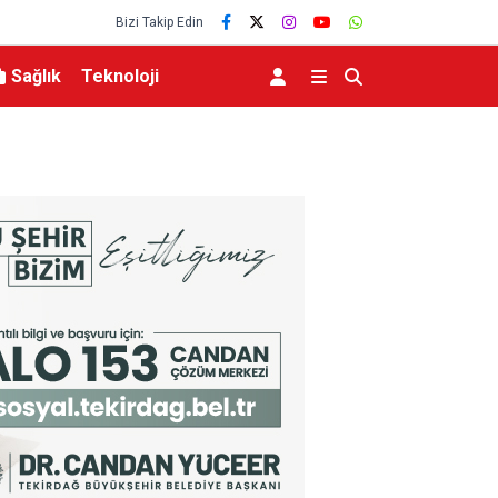
Bizi Takip Edin
Sağlık
Teknoloji
iye) Bu meseleyi
Kuşadası Belediyesi’ne Operasyon Özel Kalem 
ngalarından
Yardımcısı Dâhil 15 Gözaltı