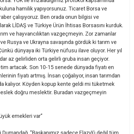
r borsa. YÖK ile imzaladığımız protokol kapsamında
Okuluna hamilik yapıyorsunuz. Ticaret Borsa ve
er çalışıyoruz. Ben orada onun bilgisi ve
arak LİDAŞ ve Türkiye Ürün İhtisas Borsasını kurduk.
arım ve hayvancılıktan vazgeçmeyin. Zor zamanlar
 ve Rusya ve Ukrayna savaşında gördük ki tarım ve
ünkü dünyaya iki Türkiye nüfusu ilave oluyor. Her yıl
r az gelirliden orta gelirli gruba insan geçiyor.
etim artacak. Son 10-15 senede dünyada fiyatı en
lerinin fiyatı artmış. İnsan çoğalıyor, insan tarımdan
 kalıyor. Köyden kopup kente geldi mi tüketmek
 meslek doğru meslektir. Buradan vazgeçmeyin
üyük emekleri var”
i Dumandağ, “Başkanımız sadece Elazığ’ı değil tüm