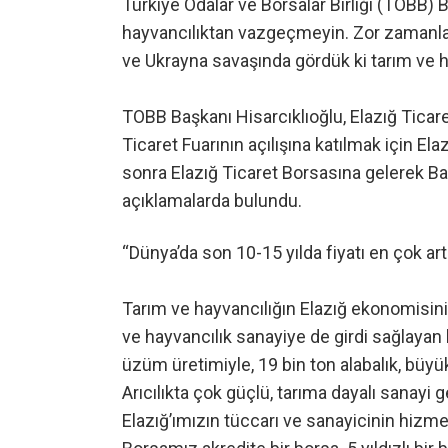
Türkiye Odalar ve Borsalar Birliği (TOBB) B
hayvancılıktan vazgeçmeyin. Zor zamanla
ve Ukrayna savaşında gördük ki tarım ve 
TOBB Başkanı Hisarcıklıoğlu, Elazığ Ticar
Ticaret Fuarının açılışına katılmak için Ela
sonra Elazığ Ticaret Borsasına gelerek 
açıklamalarda bulundu.
“Dünya’da son 10-15 yılda fiyatı en çok art
Tarım ve hayvancılığın Elazığ ekonomisini
ve hayvancılık sanayiye de girdi sağlaya
üzüm üretimiyle, 19 bin ton alabalık, büy
Arıcılıkta çok güçlü, tarıma dayalı sanay
Elazığ’ımızın tüccarı ve sanayicinin hizmet