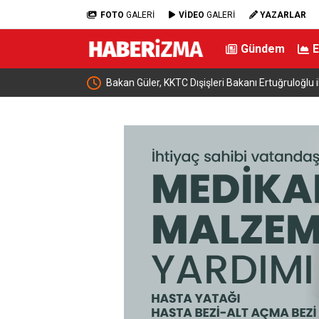
FOTO
GALERİ
VİDEO
GALERİ
YAZARLAR
Gündem
Bakan Güler, KKTC Dışişleri Bakanı Ertuğruloğlu il