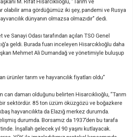
aşkanı M. Rifat Hisarcıklıoğlu, “Tarım ve
r olabilir ama gördüğümüz iki şey, pandemi ve Rusya
hayvancılık dünyanın olmazsa olmazıdır” dedi.
et ve Sanayi Odası tarafından açılan TSO Genel
zığ’a geldi. Burada fuarı inceleyen Hisarcıklıoğlu daha
Başkan Mehmet Ali Dumandağ ve yönetimiyle buluşup
an ürünler tarım ve hayvancılık fiyatları oldu”
n can damarı olduğunu belirten Hisarcıklıoğlu, “Tarım
n bir sektördür. 85 ton üzüm öküzgözü ve boğazkere
ükbaş hayvancılıkta da Elazığ merkez durumda.
i gelişmiş durumda. Borsamız da 1937’den bu tarafa
inde. İnşallah gelecek yıl 90 yaşını kutlayacak.