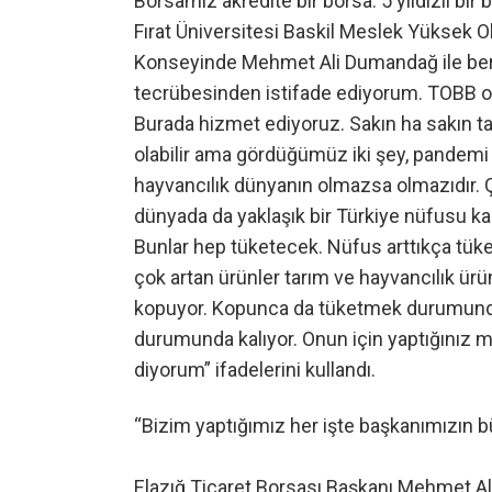
Borsamız akredite bir borsa. 5 yıldızlı bi
Fırat Üniversitesi Baskil Meslek Yüksek 
Konseyinde Mehmet Ali Dumandağ ile berab
tecrübesinden istifade ediyorum. TOBB ol
Burada hizmet ediyoruz. Sakın ha sakın t
olabilir ama gördüğümüz iki şey, pandemi
hayvancılık dünyanın olmazsa olmazıdır. Ç
dünyada da yaklaşık bir Türkiye nüfusu kada
Bunlar hep tüketecek. Nüfus arttıkça tük
çok artan ürünler tarım ve hayvancılık ürün
kopuyor. Kopunca da tüketmek durumunda
durumunda kalıyor. Onun için yaptığınız
diyorum” ifadelerini kullandı.
“Bizim yaptığımız her işte başkanımızın b
Elazığ Ticaret Borsası Başkanı Mehmet Al