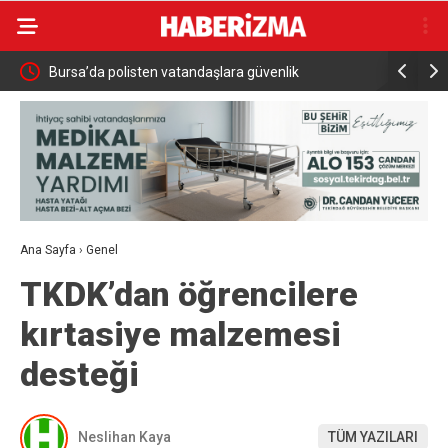
ı
Bursa’da polisten vatandaşlara güvenlik
Ticaret Ba
bilgilendirmesi
Raporu Ya
Ana Sayfa
›
Genel
TKDK’dan öğrencilere
kırtasiye malzemesi
desteği
Neslihan Kaya
TÜM YAZILARI