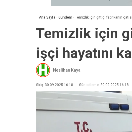
Ana Sayfa
›
Gündem
›
Temizlik için gittiği fabrikanın çatı
Temizlik için g
işçi hayatını ka
Neslihan Kaya
Giriş: 30-09-2025 16:18
Güncelleme: 30-09-2025 16:18