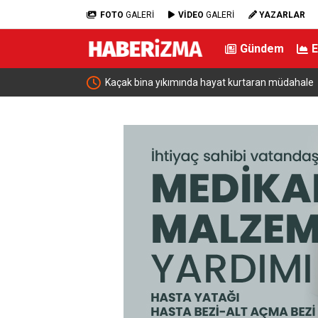
FOTO
GALERİ
VİDEO
GALERİ
YAZARLAR
Gündem
istan ve Suudi
Kaçak bina yıkımında hayat kurtaran müdahale