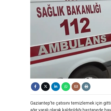
Gaziantep’te çatısını temizlemek için gitt
ağır yaralı olarak kaldırıldığı hastanede hay