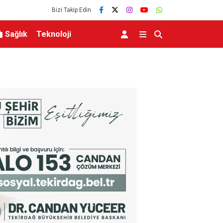
Bizi Takip Edin
Sağlık
Teknoloji
ı dijital çözüm: “Askıda”
Başkan Aras 2,5 yılın hesabını veriyor