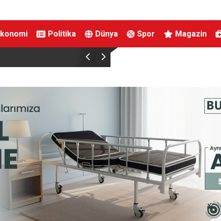
Ekonomi
Politika
Dünya
Spor
Magazin
İnegöllü girişimciden bağış dolandırıcılığına karş