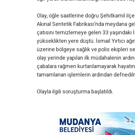
Olay, öğle saatlerine doğru Şehitkamil ilç
Akınal Sentetik Fabrikası’nda meydana geldi.
çatısını temizlemeye gelen 33 yaşındaki İs
yükseklikten yere düştü. İsmail Yırtıcı ağı
üzerine bölgeye sağlık ve polis ekipleri sev
olay yerinde yapılan ilk müdahalenin ardınd
çabalara rağmen kurtarılamayarak hayatın
tamamlanan işlemlerin ardından defnedilme
Olayla ilgili soruşturma başlatıldı.