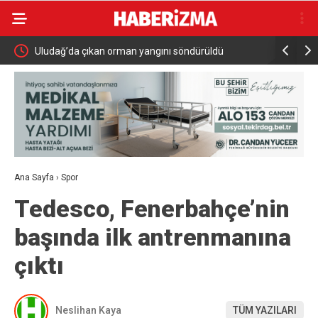
Uludağ’da çıkan orman yangını söndürüldü
MGK 6 Ağu
Güvenlik 
Ana Sayfa
›
Spor
Tedesco, Fenerbahçe’nin
başında ilk antrenmanına
çıktı
Neslihan Kaya
TÜM YAZILARI