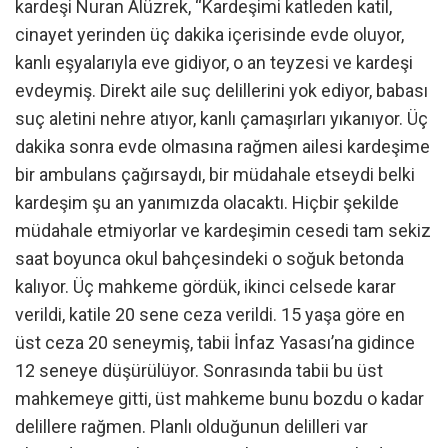
kardeşi Nuran Alüzrek, “Kardeşimi katleden katil,
cinayet yerinden üç dakika içerisinde evde oluyor,
kanlı eşyalarıyla eve gidiyor, o an teyzesi ve kardeşi
evdeymiş. Direkt aile suç delillerini yok ediyor, babası
suç aletini nehre atıyor, kanlı çamaşırları yıkanıyor. Üç
dakika sonra evde olmasına rağmen ailesi kardeşime
bir ambulans çağırsaydı, bir müdahale etseydi belki
kardeşim şu an yanımızda olacaktı. Hiçbir şekilde
müdahale etmiyorlar ve kardeşimin cesedi tam sekiz
saat boyunca okul bahçesindeki o soğuk betonda
kalıyor. Üç mahkeme gördük, ikinci celsede karar
verildi, katile 20 sene ceza verildi. 15 yaşa göre en
üst ceza 20 seneymiş, tabii İnfaz Yasası’na gidince
12 seneye düşürülüyor. Sonrasında tabii bu üst
mahkemeye gitti, üst mahkeme bunu bozdu o kadar
delillere rağmen. Planlı olduğunun delilleri var