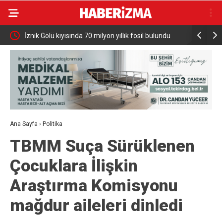
tik
İznik Gölü kıyısında 70 milyon yıllık fosil bulundu
Bursa’dan 
Ana Sayfa
›
Politika
TBMM Suça Sürüklenen
Çocuklara İlişkin
Araştırma Komisyonu
mağdur aileleri dinledi