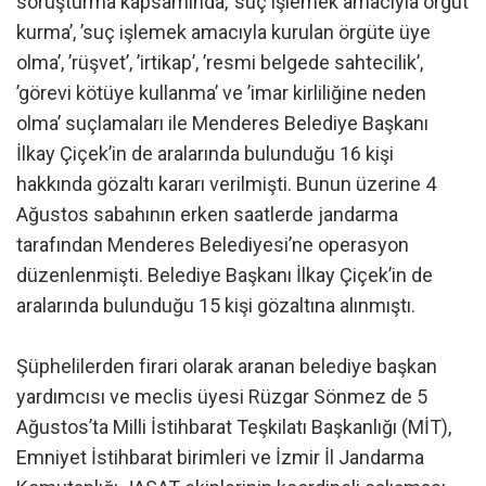
soruşturma kapsamında, ’suç işlemek amacıyla örgüt
kurma’, ’suç işlemek amacıyla kurulan örgüte üye
olma’, ’rüşvet’, ’irtikap’, ’resmi belgede sahtecilik’,
’görevi kötüye kullanma’ ve ’imar kirliliğine neden
olma’ suçlamaları ile Menderes Belediye Başkanı
İlkay Çiçek’in de aralarında bulunduğu 16 kişi
hakkında gözaltı kararı verilmişti. Bunun üzerine 4
Ağustos sabahının erken saatlerde jandarma
tarafından Menderes Belediyesi’ne operasyon
düzenlenmişti. Belediye Başkanı İlkay Çiçek’in de
aralarında bulunduğu 15 kişi gözaltına alınmıştı.
Şüphelilerden firari olarak aranan belediye başkan
yardımcısı ve meclis üyesi Rüzgar Sönmez de 5
Ağustos’ta Milli İstihbarat Teşkilatı Başkanlığı (MİT),
Emniyet İstihbarat birimleri ve İzmir İl Jandarma