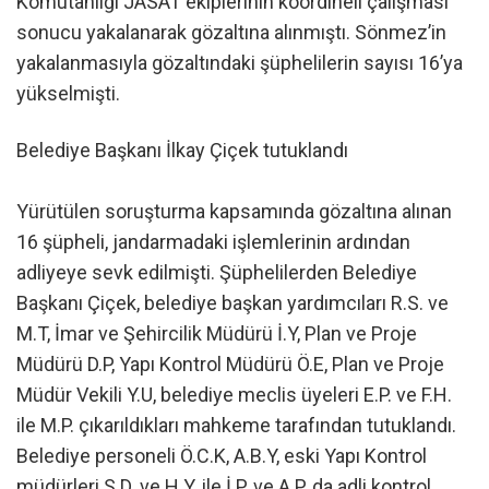
Komutanlığı JASAT ekiplerinin koordineli çalışması
sonucu yakalanarak gözaltına alınmıştı. Sönmez’in
yakalanmasıyla gözaltındaki şüphelilerin sayısı 16’ya
yükselmişti.
Belediye Başkanı İlkay Çiçek tutuklandı
Yürütülen soruşturma kapsamında gözaltına alınan
16 şüpheli, jandarmadaki işlemlerinin ardından
adliyeye sevk edilmişti. Şüphelilerden Belediye
Başkanı Çiçek, belediye başkan yardımcıları R.S. ve
M.T, İmar ve Şehircilik Müdürü İ.Y, Plan ve Proje
Müdürü D.P, Yapı Kontrol Müdürü Ö.E, Plan ve Proje
Müdür Vekili Y.U, belediye meclis üyeleri E.P. ve F.H.
ile M.P. çıkarıldıkları mahkeme tarafından tutuklandı.
Belediye personeli Ö.C.K, A.B.Y, eski Yapı Kontrol
müdürleri S.D. ve H.Y. ile İ.P. ve A.P. da adli kontrol