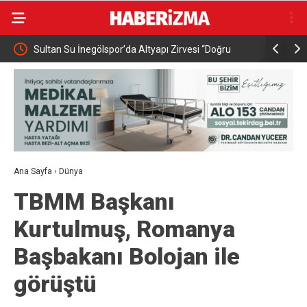
Sultan Su İnegölspor’da Altyapı Zirvesi “Doğru
YÖK 2026 Y
Yapılanmanın Meyvelerini Topluyoruz”
Başladı
Ana Sayfa
›
Dünya
TBMM Başkanı
Kurtulmuş, Romanya
Başbakanı Bolojan ile
görüştü