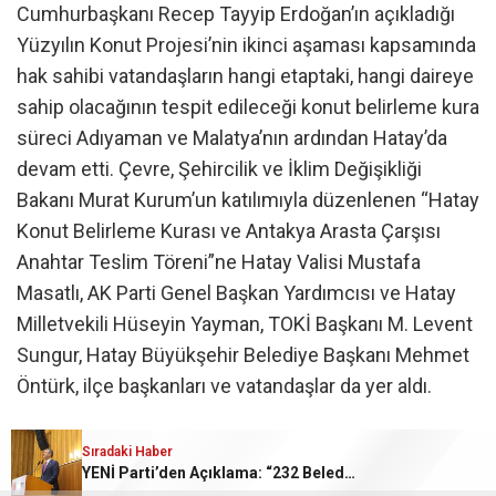
Cumhurbaşkanı Recep Tayyip Erdoğan’ın açıkladığı
Yüzyılın Konut Projesi’nin ikinci aşaması kapsamında
hak sahibi vatandaşların hangi etaptaki, hangi daireye
sahip olacağının tespit edileceği konut belirleme kura
süreci Adıyaman ve Malatya’nın ardından Hatay’da
devam etti. Çevre, Şehircilik ve İklim Değişikliği
Bakanı Murat Kurum’un katılımıyla düzenlenen “Hatay
Konut Belirleme Kurası ve Antakya Arasta Çarşısı
Anahtar Teslim Töreni”ne Hatay Valisi Mustafa
Masatlı, AK Parti Genel Başkan Yardımcısı ve Hatay
Milletvekili Hüseyin Yayman, TOKİ Başkanı M. Levent
Sungur, Hatay Büyükşehir Belediye Başkanı Mehmet
Öntürk, ilçe başkanları ve vatandaşlar da yer aldı.
“Sosyal konut hamlemiz kapsamında tam 8 bin 500
Sıradaki Haber
konutumuzun kuralarını çekiyoruz”
YENİ Parti’den Açıklama: “232 Belediye Başkanı CHP’den İstifa Etti, Ay Sonunda 300’ü Geçebilir”