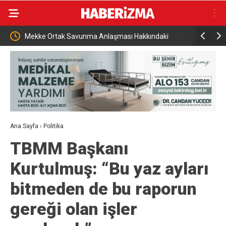
i
Bakan Şimşek, Gercüş’te toplu açılış törenine katıldı
Tekirdağ’
Ana Sayfa
›
Politika
TBMM Başkanı
Kurtulmuş: “Bu yaz ayları
bitmeden de bu raporun
gereği olan işler