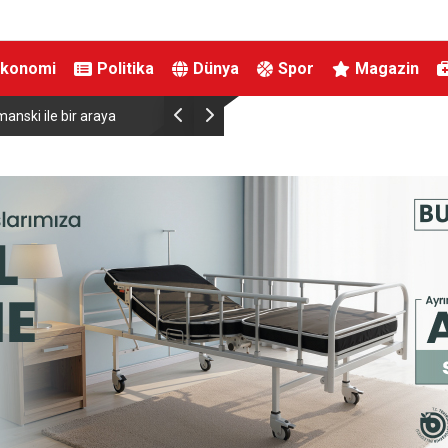
Ekonomi
Politika
Dünya
Spor
Magazin
anski ile bir araya
Almanya’da Ren Nehri’nde kuraklık alarmı: Su s
yaşandı