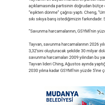
açıklamasında partisinin doğrudan bütçe o
“eşikten dönme” çağrısı yaptı. Cheng, “U
sıkı sıkıya barış istediğimizin farkındadır
“Savunma harcamalarının, GSYMİ’nin yüzde
Tayvan, savunma harcamalarının 2026 yılı i
3,32’sini oluşturacak şekilde 30 milyar do
savunma harcamaları 2009 yılından bu yana
Tayvan lideri Ching, Ağustos ayında yaptı
2030 yılına kadar GSYMİ’nin yüzde 5’ine ç