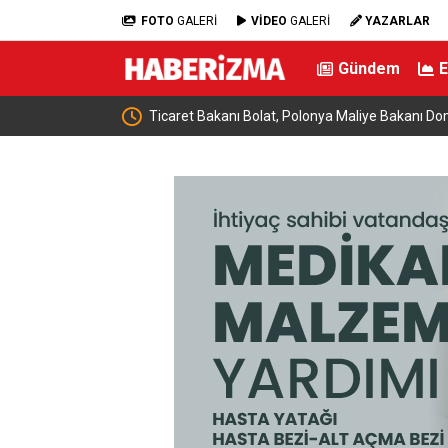
FOTO
GALERİ
VİDEO
GALERİ
YAZARLAR
Gündem
e buluştu: “Terörsüz
Ticaret Bakanı Bolat, Polonya Maliye Bakanı Dom
geldi