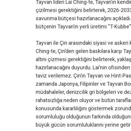
Tayvan lideri Lai Ching-te, Tayvan’ın kendi
çizilmesi gerektiğini belirterek, 2026-2033 
savunma bütçesi hazırlanacağını açıkladı
bütçenin Tayvan’ın yerli üretimi “T-Kubbe
Tayvan ile Çin arasındaki siyasi ve askeri
Ching-te, Çin’den gelen baskılara karşı Ta
altını çizmesi gerektiğini belirterek, yakl
hazırlanacağını duyurdu. Lai’nin ofisinde
taviz verilemez. Çin’in Tayvan ve Hint-Pasi
zamanda Japonya, Filipinler ve Tayvan Boğa
müdahaleler, denizcilik gri bölgeleri ve 
rahatsızlığa neden oluyor ve bütün tarafla
konusunda kararlılığını göstermek zorunda. 
sorumluluğu olduğunun farkında olduğunu v
büyük gücün sorumluluklarını yerine geti