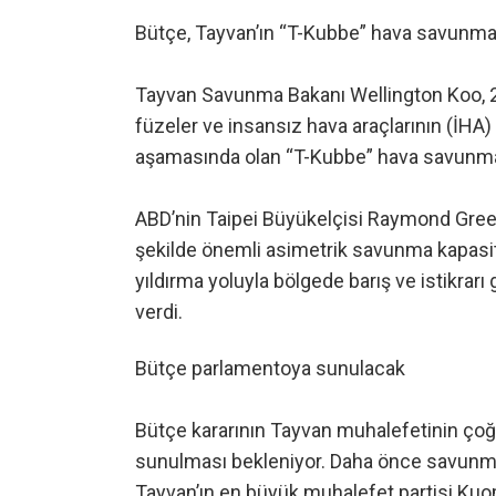
Bütçe, Tayvan’ın “T-Kubbe” hava savunm
Tayvan Savunma Bakanı Wellington Koo, 202
füzeler ve insansız hava araçlarının (İHA) 
aşamasında olan “T-Kubbe” hava savunma s
ABD’nin Taipei Büyükelçisi Raymond Greene
şekilde önemli asimetrik savunma kapasite
yıldırma yoluyla bölgede barış ve istikrarı
verdi.
Bütçe parlamentoya sunulacak
Bütçe kararının Tayvan muhalefetinin ço
sunulması bekleniyor. Daha önce savunma 
Tayvan’ın en büyük muhalefet partisi Ku