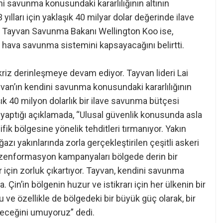
ni savunma konusundaki kararlılığının altının
yılları için yaklaşık 40 milyar dolar değerinde ilave
. Tayvan Savunma Bakanı Wellington Koo ise,
” hava savunma sistemini kapsayacağını belirtti.
 kriz derinleşmeye devam ediyor. Tayvan lideri Lai
yvan’ın kendini savunma konusundaki kararlılığının
aşık 40 milyon dolarlık bir ilave savunma bütçesi
n yaptığı açıklamada, “Ulusal güvenlik konusunda asla
fik bölgesine yönelik tehditleri tırmanıyor. Yakın
zı yakınlarında zorla gerçekleştirilen çeşitli askeri
dezenformasyon kampanyaları bölgede derin bir
r için zorluk çıkartıyor. Tayvan, kendini savunma
Çin’in bölgenin huzur ve istikrarı için her ülkenin bir
e özellikle de bölgedeki bir büyük güç olarak, bir
receğini umuyoruz” dedi.