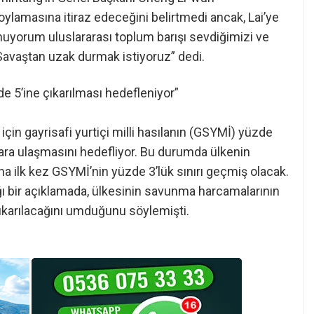
ylamasına itiraz edeceğini belirtmedi ancak, Lai’ye
muyorum uluslararası toplum barışı sevdiğimizi ve
. Savaştan uzak durmak istiyoruz” dedi.
 5’ine çıkarılması hedefleniyor”
çin gayrisafi yurtiçi milli hasılanın (GSYMİ) yüzde
lara ulaşmasını hedefliyor. Bu durumda ülkenin
 ilk kez GSYMİ’nin yüzde 3’lük sınırı geçmiş olacak.
ğı bir açıklamada, ülkesinin savunma harcamalarının
ıkarılacağını umduğunu söylemişti.