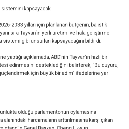
a sistemini kapsayacak
6-2033 yılları için planlanan bütçenin, balistik
yanı sıra Tayvan’ın yerli üretimi ve hala geliştirme
istemi gibi unsurları kapsayacağını bildirdi.
 yaptığı açıklamada, ABD’nin Tayvan’ın hızlı bir
si edinmesini desteklediğini belirterek, “Bu duyuru,
 güçlendirmek için büyük bir adım” ifadelerine yer
ğunlukta olduğu parlamentonun oylamasına
alanındaki harcamaların arttırılmasına karşı çıkan
omintang’ın Genel Başkanı Cheng Li-wun