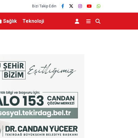
Bizi Takip Edin
Sağlık
Teknoloji
eviyesinde tarihi düşüş
Uludağ’da çıkan orman yangını söndürüldü