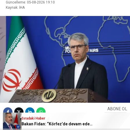
Güncelleme: 05-08-2026 19:10
Kaynak: İHA
ABONE OL
Sıradaki Haber
Bakan Fidan: “Körfez’de devam eden savaş dikkatimizi Filistin meselesinden ayırmadı”