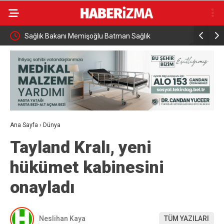
Sağlık Bakanı Memişoğlu Batman Sağlık
Hayat kur
Yatırımlarını İnceledi
Ana Sayfa
›
Dünya
Tayland Kralı, yeni
hükümet kabinesini
onayladı
Neslihan Kaya
TÜM YAZILARI