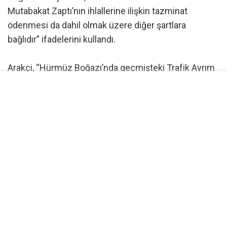
Mutabakat Zaptı’nın ihlallerine ilişkin tazminat
ödenmesi da dahil olmak üzere diğer şartlara
bağlıdır” ifadelerini kullandı.
Arakçi, “Hürmüz Boğazı’nda geçmişteki Trafik Ayrım
Düzeni artık Tahran için kabul edilemez. Yeni bir
rotanın değerlendirilmesi gerekmektedir. Teknik ve
hukuki karmaşıklıklar nedeniyle şu anda geçici bir
güzergahtan bahsediyoruz. Yeni bir güzergaha
ulaşılmadan önce geçici güzergah, ana güzergah için
temel olarak değerlendirilecektir. Bu kapsamda
mevcut haritalar esas alınarak iki ülkenin kara ve
deniz kuvvetleri arasında görüşmeler yapılmıştır ve
bu görüşmelerin sonuçlanmasının ardından yeni
güzergah belirlenecek” ifadelerini kullandı.