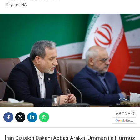
Kaynak: İHA
ABONE OL
İran Dışişleri Bakanı Abbas Arakçi, Umman ile Hürmüz