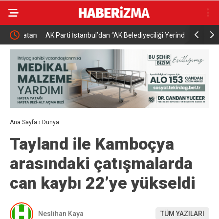
Vatan
AK Parti İstanbul’dan “AK Belediyeciliği Yerinde Gör”
Buharkent’
programı
Ana Sayfa
›
Dünya
Tayland ile Kamboçya
arasındaki çatışmalarda
can kaybı 22’ye yükseldi
Neslihan Kaya
TÜM YAZILARI