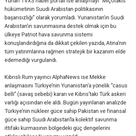
Yunan TVXS haber portalı ise anlaşmayı “Miçotakis
hükümetinin Suudi Arabistan politikasının
başarısızlığı” olarak yorumladı. Yunanistan’ın Suudi
Arabistan’ın savunmasına destek olmak için bu
ülkeye Patriot hava savunma sistemi
konuşlandırdığına da dikkat çekilen yazıda, Atina’nın
tüm yatırımlarına rağmen stratejik bir kazanım elde
edemediği vurgulandı.
Kıbrıslı Rum yayıncı AlphaNews ise Mekke
anlaşmasını Türkiye’nin Yunanistan’a yönelik “casus
belli” (savaş sebebi) kararı ve Kıbrıs’taki Türk askeri
varlığı açısından ele aldı. Bugün yayınlanan analizde
Türkiye’nin nükleer güce sahip Pakistan ve finansal
güce sahip Suudi Arabistan’la kolektif savunma
ittifakı kurmasının bölgedeki güç dengelerini