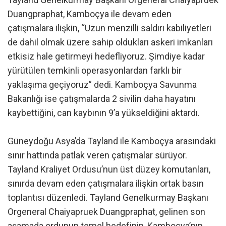
Duangpraphat, Kamboçya ile devam eden
çatışmalara ilişkin, “Uzun menzilli saldırı kabiliyetleri
de dahil olmak üzere sahip oldukları askeri imkanları
etkisiz hale getirmeyi hedefliyoruz. Şimdiye kadar
yürütülen temkinli operasyonlardan farklı bir
yaklaşıma geçiyoruz” dedi. Kamboçya Savunma
Bakanlığı ise çatışmalarda 2 sivilin daha hayatını
kaybettiğini, can kaybının 9’a yükseldiğini aktardı.
Güneydoğu Asya’da Tayland ile Kamboçya arasındaki
sınır hattında patlak veren çatışmalar sürüyor.
Tayland Kraliyet Ordusu’nun üst düzey komutanları,
sınırda devam eden çatışmalara ilişkin ortak basın
toplantısı düzenledi. Tayland Genelkurmay Başkanı
Orgeneral Chaiyapruek Duangpraphat, gelinen son
aşamada ordunun temel hedefinin, Kamboçya’nın