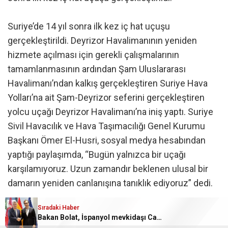
Suriye’de 14 yıl sonra ilk kez iç hat uçuşu
gerçekleştirildi. Deyrizor Havalimanının yeniden
hizmete açılması için gerekli çalışmalarının
tamamlanmasının ardından Şam Uluslararası
Havalimanı’ndan kalkış gerçekleştiren Suriye Hava
Yolları’na ait Şam-Deyrizor seferini gerçekleştiren
yolcu uçağı Deyrizor Havalimanı’na iniş yaptı. Suriye
Sivil Havacılık ve Hava Taşımacılığı Genel Kurumu
Başkanı Ömer El-Husri, sosyal medya hesabından
yaptığı paylaşımda, “Bugün yalnızca bir uçağı
karşılamıyoruz. Uzun zamandır beklenen ulusal bir
damarın yeniden canlanışına tanıklık ediyoruz” dedi.
Sıradaki Haber
El-Husri, Suriye Hava Yolları’nın Deyrizor Uluslararası
Bakan Bolat, İspanyol mevkidaşı Caballero ile görüştü
Havalimanı’na gerçekleştirdiği ilk uçuşun, ülke içi