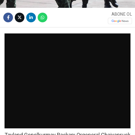
ABONE OL
Tayland Genelkurmay Başkanı Orgeneral Chaiyapruek