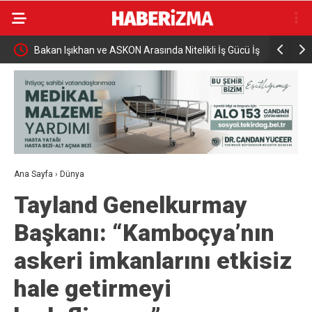
 sürücü
Bakan Işıkhan ve ASKON Arasında Nitelikli İş Gücü İş
Yeni Parti
Birliği
Dönmez O
Ana Sayfa
›
Dünya
Tayland Genelkurmay
Başkanı: “Kamboçya’nın
askeri imkanlarını etkisiz
hale getirmeyi