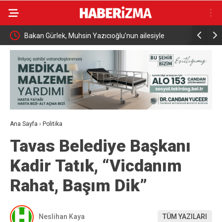
eni
Bakan Gürlek, Muhsin Yazıcıoğlu’nun ailesiyle
AK Parti K
görüştü
milletimiz
Ana Sayfa
›
Politika
Tavas Belediye Başkanı
Kadir Tatık, “Vicdanım
Rahat, Başım Dik”
Neslihan Kaya
TÜM YAZILARI