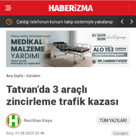
ve
Çaldığı telefonun konum takip sistemiyle yakalanıp
Adalet Bak
tutuklandı
unutulmaya
Ana Sayfa
›
Gündem
Tatvan’da 3 araçlı
zincirleme trafik kazası
Neslihan Kaya
TÜM YAZILARI
Giriş: 01-08-2025 02:48
Gündem