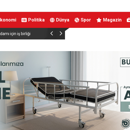
Ekonomi
Politika
Dünya
Spor
Magazin
fırtınası var”
Resul Dindar ve Ümit Yaşar, Kastamonu’da bin
unutulmaz bir gece yaşattı