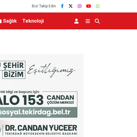
Bizi Takip Edin
Sağlık
Teknoloji
lerce vatandaşa
Menderes Belediye Başkanı İlkay Çiçek tutukla