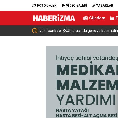
FOTO
GALERİ
VİDEO
GALERİ
YAZARLAR
Gündem
mı için iş birliği
Bakan Şimşek: “Batman’da muazzam bir hizmet 