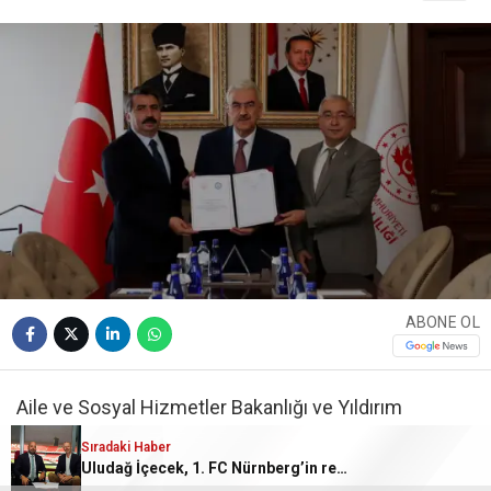
ABONE OL
Aile ve Sosyal Hizmetler Bakanlığı ve Yıldırım
Belediyesi,
7 Ağustos 2026
tarihinde sosyal hizmet
Sıradaki Haber
ile eğitim yatırımlarına yönelik iki ayrı iş birliği
Uludağ İçecek, 1. FC Nürnberg’in resmi sponsoru oldu