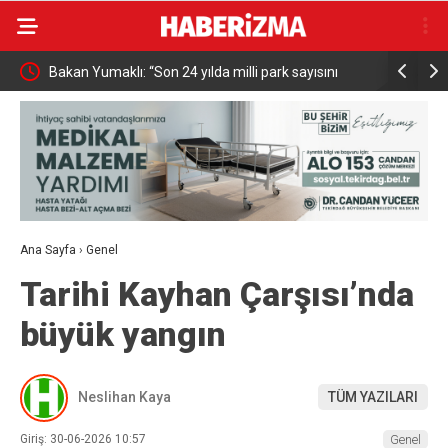
n
Bakan Yumaklı: “Son 24 yılda milli park sayısını
MHP Kütahy
696’ya çıkardık”
başlıyor
Ana Sayfa
›
Genel
Tarihi Kayhan Çarşısı’nda
büyük yangın
Neslihan Kaya
TÜM YAZILARI
Giriş: 30-06-2026 10:57
Genel