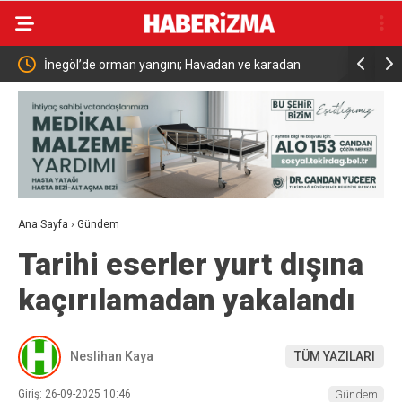
tler
İnegöl’de orman yangını; Havadan ve karadan
Bakan Yuma
müdahale başlatıldı
696’ya çık
Ana Sayfa
›
Gündem
Tarihi eserler yurt dışına
kaçırılamadan yakalandı
Neslihan Kaya
TÜM YAZILARI
Giriş: 26-09-2025 10:46
Gündem