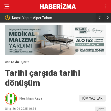
Kaçak Yapı – Alper Taban…
Çalışma ve
aşattı
Karabük’t
Ana Sayfa
›
Çevre
Tarihi çarşıda tarihi
dönüşüm
Neslihan Kaya
TÜM YAZILARI
Giriş: 26-09-2025 10:36
Çevre