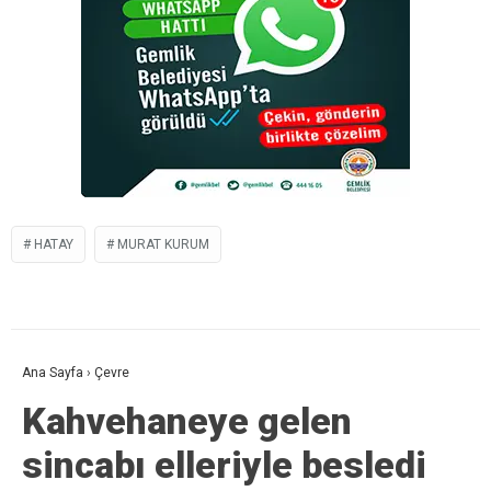
HATAY
MURAT KURUM
Ana Sayfa
›
Çevre
Kahvehaneye gelen
sincabı elleriyle besledi