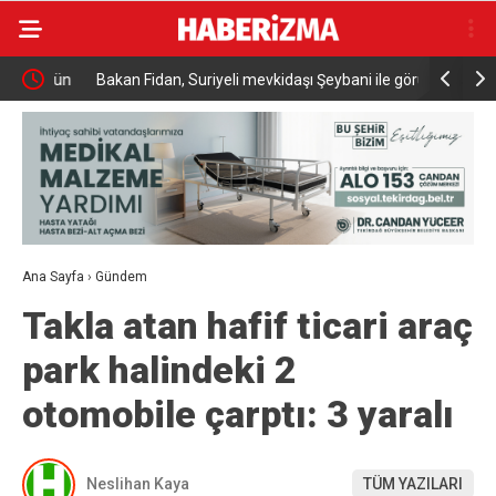
törün
Bakan Fidan, Suriyeli mevkidaşı Şeybani ile görüştü
Başkan Şad
Ana Sayfa
›
Gündem
Takla atan hafif ticari araç
park halindeki 2
otomobile çarptı: 3 yaralı
Neslihan Kaya
TÜM YAZILARI