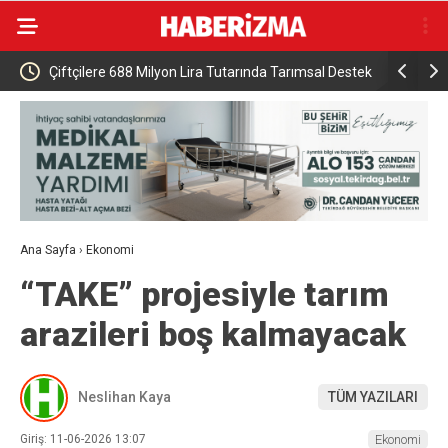
 688 Milyon Lira Tutarında Tarımsal Destek
DMM: “Mekke Ortak Savunma
NATO’nun 5. maddesiyle çeliş
gerçek dışı”
Ana Sayfa
›
Ekonomi
“TAKE” projesiyle tarım
arazileri boş kalmayacak
Neslihan Kaya
TÜM YAZILARI
Giriş: 11-06-2026 13:07
Ekonomi