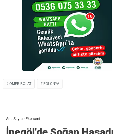
ÖMER BOLAT
POLONYA
Ana Sayfa
›
Ekonomi
İnegöl’de Soğan Hasadı