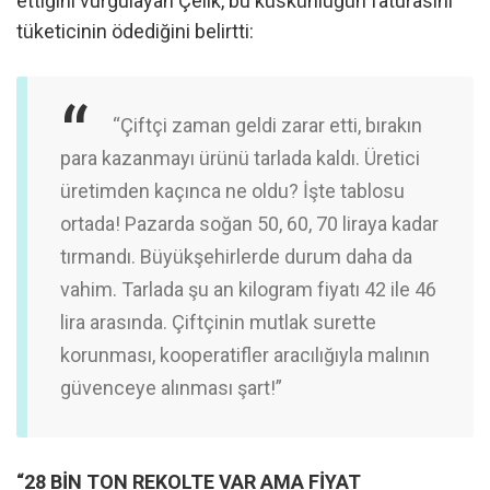
ettiğini vurgulayan Çelik, bu küskünlüğün faturasını
tüketicinin ödediğini belirtti:
“Çiftçi zaman geldi zarar etti, bırakın
para kazanmayı ürünü tarlada kaldı. Üretici
üretimden kaçınca ne oldu? İşte tablosu
ortada! Pazarda soğan 50, 60, 70 liraya kadar
tırmandı. Büyükşehirlerde durum daha da
vahim. Tarlada şu an kilogram fiyatı 42 ile 46
lira arasında. Çiftçinin mutlak surette
korunması, kooperatifler aracılığıyla malının
güvenceye alınması şart!”
“28 BİN TON REKOLTE VAR AMA FİYAT