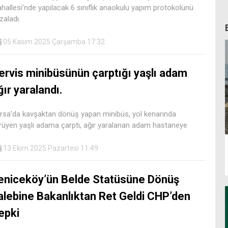
hallesi’nde yapılacak 6 sınıflık anaokulu yapım protokolünü
zaladı.
05 Kasım 2025 Çarşamba 17:32
ervis minibüsünün çarptığı yaşlı adam
ğır yaralandı.
rsa’da kavşaktan dönüş yapan minibüs, yol kenarında
rüyen yaşlı adama çarptı, ağır yaralanan adam hastaneye
13 Ekim 2025 Pazartesi 11:49
eniceköy’ün Belde Statüsüne Dönüş
alebine Bakanlıktan Ret Geldi CHP’den
epki