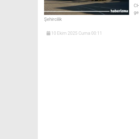
CH
ge
Şehircilik
10 Ekim 2025 Cuma 00:11