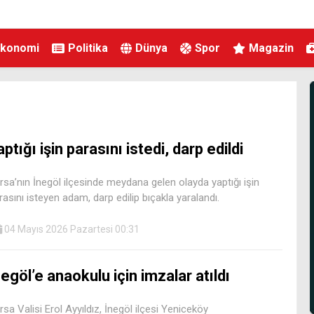
Ekonomi
Politika
Dünya
Spor
Magazin
aptığı işin parasını istedi, darp edildi
rsa’nın İnegöl ilçesinde meydana gelen olayda yaptığı işin
rasını isteyen adam, darp edilip bıçakla yaralandı.
04 Mayıs 2026 Pazartesi 00:31
negöl’e anaokulu için imzalar atıldı
rsa Valisi Erol Ayyıldız, İnegöl ilçesi Yeniceköy