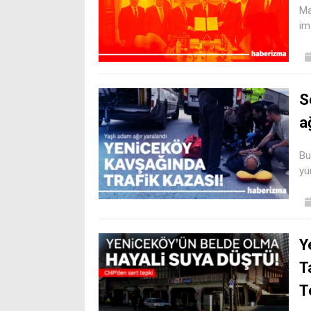
Ma
im
S
a
Bu
yü
Y
T
T