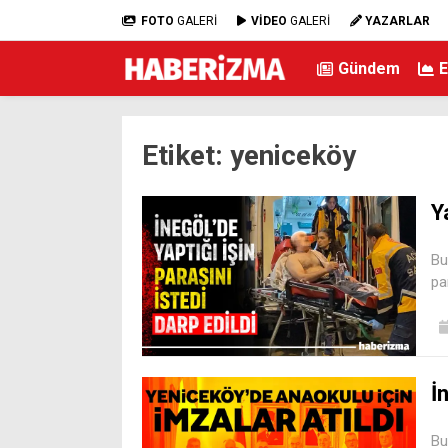
FOTO
GALERİ
VİDEO
GALERİ
YAZARLAR
Gündem
Etiket:
yeniceköy
Y
Bu
pa
İ
Bu