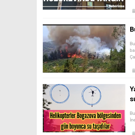
B
Bu
ba
Ça
Y
s
Bu
İn