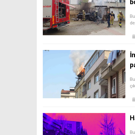
b
Bu
de
İ
p
Bu
çı
H
Bu