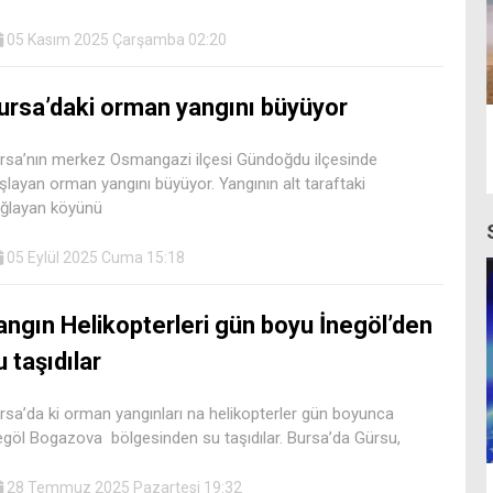
05 Kasım 2025 Çarşamba 02:20
ursa’daki orman yangını büyüyor
rsa’nın merkez Osmangazi ilçesi Gündoğdu ilçesinde
şlayan orman yangını büyüyor. Yangının alt taraftaki
ğlayan köyünü
05 Eylül 2025 Cuma 15:18
angın Helikopterleri gün boyu İnegöl’den
u taşıdılar
rsa’da ki orman yangınları na helikopterler gün boyunca
egöl Bogazova bölgesinden su taşıdılar. Bursa’da Gürsu,
28 Temmuz 2025 Pazartesi 19:32