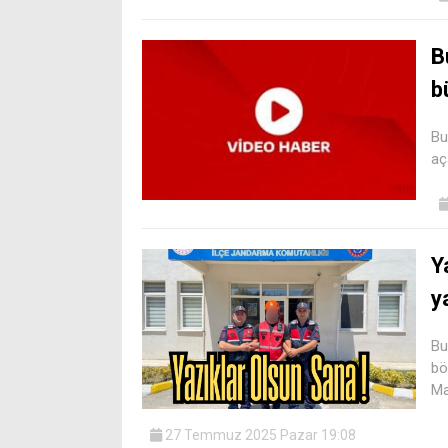
B
b
Bu
aç
Y
y
Bu
bö
Ma
27 Temmuz 2025 Pazar 19:08