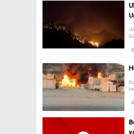
U
U
Ul
Gü
H
Bu
ka
B
y