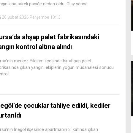
ngın kısa süreli paniğe neden oldu. Olay yerine
26 Şubat 2026 Perşembe 10:13
ursa’da ahşap palet fabrikasındaki
angın kontrol altına alındı
rsa’nın merkez Yıldırım ilçesinde bir ahşap palet
brikasında çıkan yangın, ekiplerin yoğun müdahalesi sonucu
ntrol
negöl’de çocuklar tahliye edildi, kediler
urtarıldı
rsa’nın İnegöl ilçesinde apartmanın 3. katında çıkan