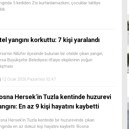
ngında 5 kediden 2’si kurtarılamazken, çocuklar tahliye
ldi.
tel yangını korkuttu: 7 kişi yaralandı
rsa’nın Nilüfer ilçesinde bulunan bir otelde çıkan yangın,
rsa Büyükşehir Belediyesi itfaiye ekiplerinin yoğun
lışması
12 Ocak 2026 Pazartesi 02:47
osna Hersek’in Tuzla kentinde huzurevi
angını: En az 9 kişi hayatını kaybetti
sna Hersek’in Tuzla kentinde bir huzurevinde çıkan
ngında en az dokuz kişi hayatını kaybetti. Bosna