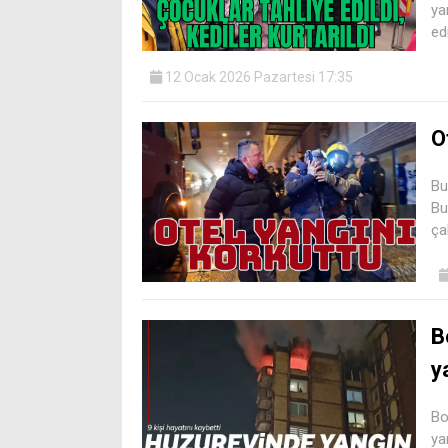
ya
edi
12 Ocak 2026 Pazartesi 17:35
O
Bu
Bu
ça
B
y
Bo
ya