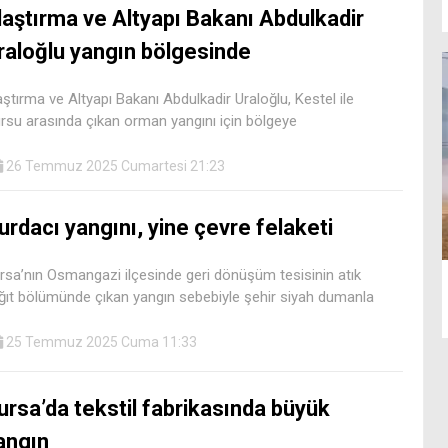
laştırma ve Altyapı Bakanı Abdulkadir
raloğlu yangın bölgesinde
aştırma ve Altyapı Bakanı Abdulkadir Uraloğlu, Kestel ile
rsu arasında çıkan orman yangını için bölgeye
26 Temmuz 2025 Cumartesi 21:23
urdacı yangını, yine çevre felaketi
rsa’nın Osmangazi ilçesinde geri dönüşüm tesisinin atık
ğıt bölümünde çıkan yangın sebebiyle şehir siyah dumanla
25 Temmuz 2025 Cuma 11:33
ursa’da tekstil fabrikasında büyük
angın