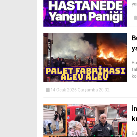
ya
B
y
Bu
fa
ko
14 Ocak 2026 Çarşamba 20:32
İ
k
Bu