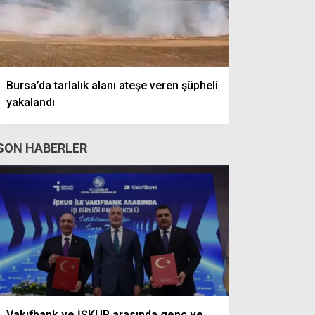
Bursa’da tarlalık alanı ateşe veren şüpheli
yakalandı
SON HABERLER
Vakıfbank ve İŞKUR arasında genç ve