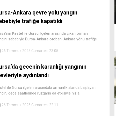
ursa-Ankara çevre yolu yangın
ebebiyle trafiğe kapatıldı
rsa’nın Kestel ile Gürsu ilçeleri arasında çıkan orman
ngını sebebiyle Bursa-Ankara otobanı Ankara yönü trafiğe
26 Temmuz 2025 Cumartesi 23:05
ursa’da gecenin karanlığı yangının
levleriyle aydınlandı
stel ile Gürsu ilçeleri arasındaki ormanlık alanda başlayan
ngın, gece saatlerinde rüzgarın da etkisiyle hızla
26 Temmuz 2025 Cumartesi 22:11