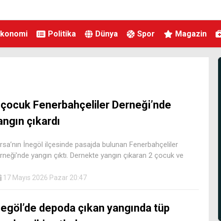
Ekonomi
Politika
Dünya
Spor
Magazin
 çocuk Fenerbahçeliler Derneği’nde
angın çıkardı
rsa’nın İnegöl ilçesinde pasajda bulunan Fenerbahçeliler
rneği’nde yangın çıktı. Dernekte yangın çıkaran 2 çocuk ve
17 Mayıs 2026 Pazar 20:47
negöl’de depoda çıkan yangında tüp