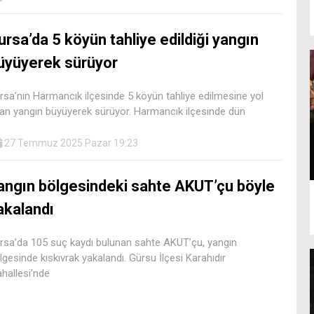
ursa’da 5 köyün tahliye edildiği yangın
üyüyerek sürüyor
rsa’nın Harmancık ilçesinde 5 köyün tahliye edilmesine yol
an yangın büyüyerek sürüyor. Harmancık ilçesinde dün
27 Temmuz 2025 Pazar 19:23
angın bölgesindeki sahte AKUT’çu böyle
akalandı
rsa’da 105 suç kaydı bulunan sahte AKUT’çu, yangın
lgesinde kıskıvrak yakalandı. Gürsu İlçesi Karahıdır
hallesi’nde