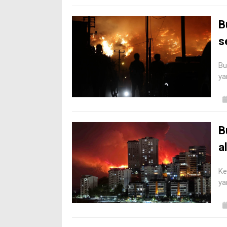
B
s
Bu
ya
B
a
Ke
ya