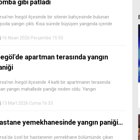
omba gibi patladı
rsa’nın İnegöl ilçesinde bir sitenin bahçesinde bulunan
poda yangın çıktı. Kısa sürede büyüyen yangında içeride
16 Nisan 2026 Perşembe 15:50
negöl’de apartman terasında yangın
aniği
rsa’nın İnegöl ilçesinde 4 katlı bir apartmanın terasında
kan yangın mahallede paniğe neden oldu. Yangın
13 Mart 2026 Cuma 16:33
astane yemekhanesinde yangın paniği…
rsa’da özel bir hastanenin yemekhane bölümünde çıkan