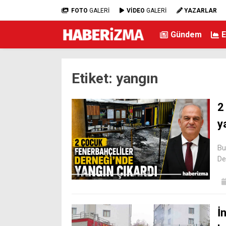
FOTO
GALERİ
VİDEO
GALERİ
YAZARLAR
Gündem
Etiket:
yangın
2
y
Bu
De
İ