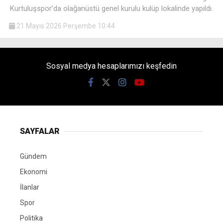
Kurtuluşspor’da olağanüstü genel kurulu kulüp lokalinde yapıldı.
21 Mayıs 2026 Perşembe 10:44
Sosyal medya hesaplarımızı keşfedin
SAYFALAR
Gündem
Ekonomi
İlanlar
Spor
Politika