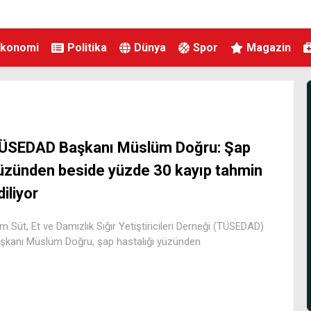
Ekonomi
Politika
Dünya
Spor
Magazin
ÜSEDAD Başkanı Müslüm Doğru: Şap
üzünden beside yüzde 30 kayıp tahmin
diliyor
m Süt, Et ve Damızlık Sığır Yetiştiricileri Derneği (TÜSEDAD)
şkanı Müslüm Doğru, şap hastalığı yüzünden