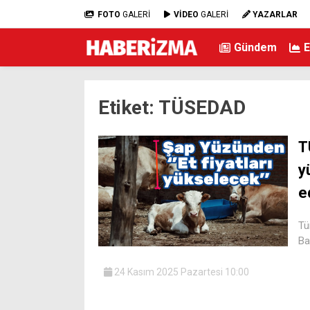
FOTO
GALERİ
VİDEO
GALERİ
YAZARLAR
Gündem
Etiket:
TÜSEDAD
T
y
e
Tü
Ba
24 Kasım 2025 Pazartesi 10:00