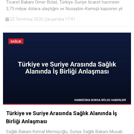
Ticaret Bakanı Ömer Bolat, Türkiye-Suriye ticaret hacminin
3,75 milyar dolara ulaştığını ve Nusaybin-Kamışlı kapısının yıl
22 Temmuz 2026 Çarşamba 17:41
Türkiye ve Suriye Arasında Sağlık Alanında İş
Birliği Anlaşması
Sağlık Bakanı Kemal Memişoğlu, Suriye Sağlık Bakanı Musab