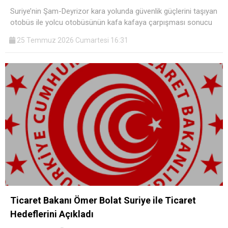
Suriye’nin Şam-Deyrizor kara yolunda güvenlik güçlerini taşıyan
otobüs ile yolcu otobüsünün kafa kafaya çarpışması sonucu
25 Temmuz 2026 Cumartesi 16:31
Ticaret Bakanı Ömer Bolat Suriye ile Ticaret
Hedeflerini Açıkladı