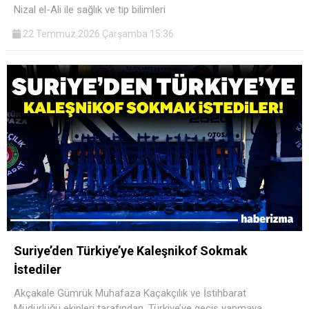
Nizal el-Ali ile sağlık ve tıp bilimleri
22 Temmuz 2026 Çarşamba 15:36
Suriye’den Türkiye’ye Kaleşnikof Sokmak
İstediler
Akçakale Gümrük Muhafaza Kaçakçılık ve İstihbarat
Müdürlüğü ekipleri tarafından, Türkiye’ye geçiş yapmaya