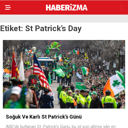
Etiket:
St Patrick’s Day
Soğuk Ve Karlı St Patrick’s Günü
ABD’de kutlanan St. Patrick’s Günü, bu yıl son altmış yılın en