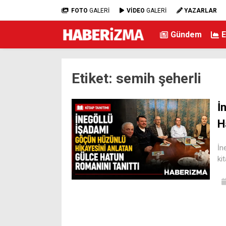
FOTO
GALERİ
VİDEO
GALERİ
YAZARLAR
Gündem
Etiket:
semih şeherli
İ
H
İn
ki