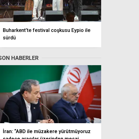
Buharkent’te festival coşkusu Eypio ile
sürdü
SON HABERLER
İran: “ABD ile müzakere yürütmüyoruz
sadece aracılar üzerinden mesaj