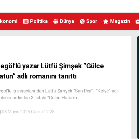
Ekonomi
Politika
Dünya
Spor
Magazin
negöl’lü yazar Lütfü Şimşek ”Gülce
atun” adlı romanını tanıttı
egöl’lü iş insanlarından Lütfü Şimşek ”Sarı Pisi”, ”Kolye” adlı
tabının ardından 3. kitabı ”Gülce Hatun’u
08 Mayıs 2026 Cuma 12:28