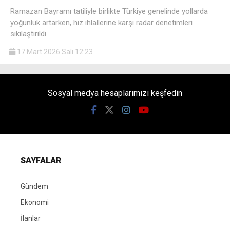
Ramazan Bayramı tatiliyle birlikte Türkiye genelinde yollarda
yoğunluk artarken, hız ihlallerine karşı radar denetimleri
sıkılaştırıldı.
17 Mart 2026 Salı 12:23
Sosyal medya hesaplarımızı keşfedin
SAYFALAR
Gündem
Ekonomi
İlanlar