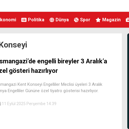
Ekonomi
Politika
Dünya
Spor
Magazin
Konseyi
smangazi’de engelli bireyler 3 Aralık’a
zel gösteri hazırlıyor
mangazi Kent Konseyi Engelliler Meclisi üyeleri 3 Aralık
nya Engelliler Gününe özel tiyatro gösterisi hazırlıyor.
11 Eylül 2025 Perşembe 14:39