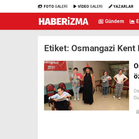
FOTO
GALERİ
VİDEO
GALERİ
YAZARLAR
Gündem
Etiket:
Osmangazi Kent 
O
ö
Os
Dü